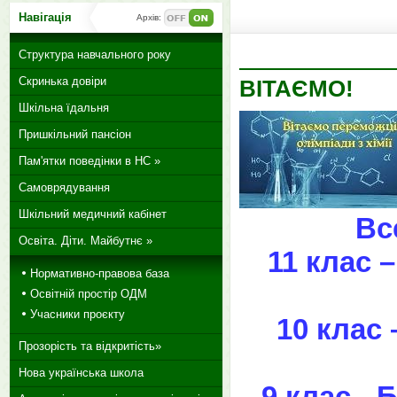
Навігація
Архів:
Структура навчального року
Скринька довіри
ВІТАЄМО!
Шкільна їдальня
Пришкільний пансіон
Пам'ятки поведінки в НС »
Самоврядування
Шкільний медичний кабінет
Вс
Освіта. Діти. Майбутнє »
11 клас 
Нормативно-правова база
Освітній простір ОДМ
Учасники проєкту
10 клас
Прозорість та відкритість»
Нова українська школа
9 клас -