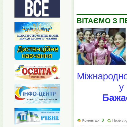
ВІТАЄМО З 
Міжнародно
у
Бажає
Коментарі:
0
Перегляд