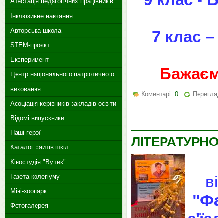
Атестація педагогічних працівників
Інклюзивне навчання
Авторська школа
7 клас 
STEM-проєкт
Експеримент
Бажаєм
Центр національного патріотичного
виховання
Коментарі:
0
Перегляд
Асоціація керівників закладів освіти
Відомі випускники
Наші герої
ЛІТЕРАТУРН
Каталог сайтів шкіл
Кіностудія "Вулик"
в
Газета колегіуму
Міні-зоопарк
"Ф
Фотогалерея