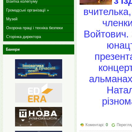
з'їз
Візитка колегіуму
вчителька,
Громадські організації »
Музей
членки
Охорона праці і техніка безпеки
Войтович. 
Сторінка директора
юнацт
Банери
презента
концерт
альмана
Натал
різном
Коментарі:
0
Перегляд