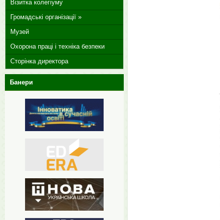
Візитка колегіуму
Громадські організації »
Музей
Охорона праці і техніка безпеки
Сторінка директора
Банери