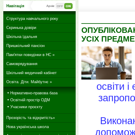
Навігація
Архів:
Структура навчального року
Скринька довіри
ОПУБЛІКОВАН
Шкільна їдальня
УСІХ ПРЕДМЕ
Пришкільний пансіон
Пам'ятки поведінки в НС »
Самоврядування
Шкільний медичний кабінет
Освіта. Діти. Майбутнє »
освіти і
Нормативно-правова база
запропо
Освітній простір ОДМ
Учасники проєкту
Виконан
Прозорість та відкритість»
Нова українська школа
допоможе