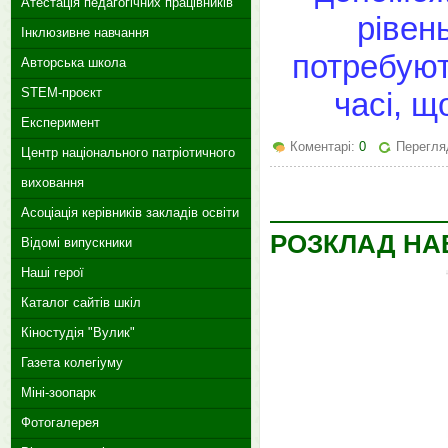
Атестація педагогічних працівників
рівень
Інклюзивне навчання
потребуют
Авторська школа
STEM-проєкт
часі, щ
Експеримент
Коментарі:
0
Перегляд
Центр національного патріотичного
виховання
Асоціація керівників закладів освіти
РОЗКЛАД НАВ
Відомі випускники
Наші герої
Каталог сайтів шкіл
Кіностудія "Вулик"
Газета колегіуму
Міні-зоопарк
Фотогалерея