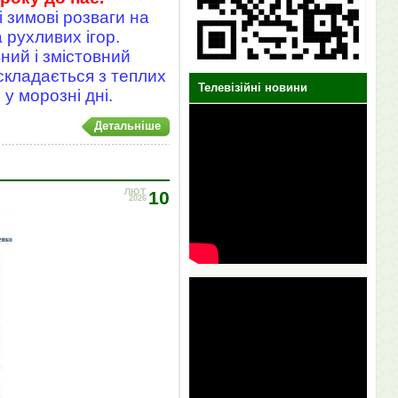
і зимові розваги на
а рухливих ігор.
ний і змістовний
складається з теплих
Телевізійні новини
у морозні дні.
Детальніше
ЛЮТ
10
2026