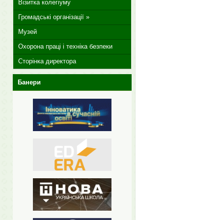
Візитка колегіуму
Громадські організації »
Музей
Охорона праці і техніка безпеки
Сторінка директора
Банери