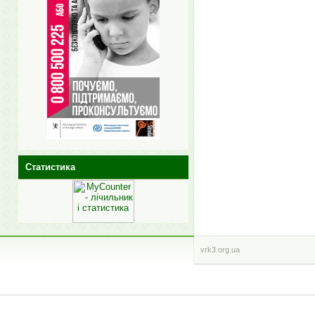
Статистика
vrk3.org.ua