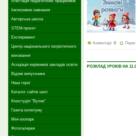
Атестація педагогічних працівників
Інклюзивне навчання
Авторська школа
STEM-проєкт
Експеримент
Коментарі:
0
Перег
Центр національного патріотичного
виховання
Асоціація керівників закладів освіти
РОЗКЛАД УРОКІВ НА 11.0
Відомі випускники
Наші герої
Каталог сайтів шкіл
Кіностудія "Вулик"
Газета колегіуму
Міні-зоопарк
Фотогалерея