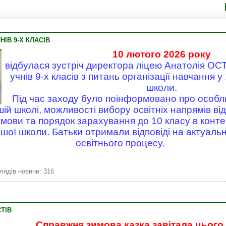
Володим
НІВ 9-Х КЛАСІВ
10 лютого 2026 року
відбулася зустріч директора ліцею Анатолія О
учнів 9-х класів з питань організації навчання у
школи.
Під час заходу було поінформовано про особл
ій школі, можливості вибору освітніх напрямів від
 умови та порядок зарахування до 10 класу в конт
ої школи. Батьки отримали відповіді на актуаль
освітнього процесу.
лядів новини: 316
ТІВ
Справжня зимова казка завітала цього 