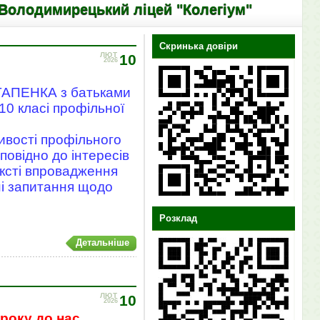
ирецький ліцей "Колегіум"
Скринька довіри
ЛЮТ
10
2026
СТАПЕНКА з батьками
 10 класі профільної
ивості профільного
повідно до інтересів
ексті впровадження
ні запитання щодо
Розклад
Детальніше
ЛЮТ
10
2026
року до нас.