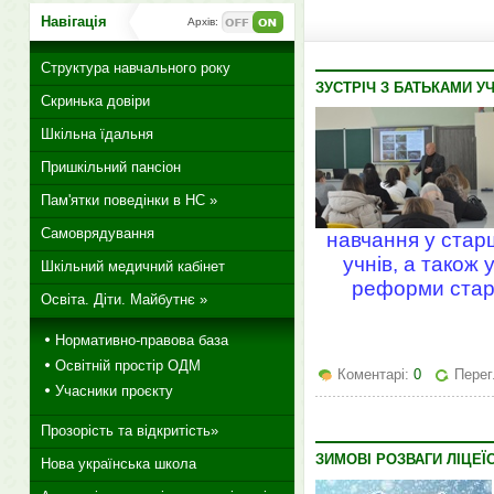
Навігація
Архів:
Структура навчального року
ЗУСТРІЧ З БАТЬКАМИ УЧ
Скринька довіри
Шкільна їдальня
Пришкільний пансіон
Пам'ятки поведінки в НС »
Самоврядування
навчання у старш
учнів, а також
Шкільний медичний кабінет
реформи старш
Освіта. Діти. Майбутнє »
Нормативно-правова база
Освітній простір ОДМ
Коментарі:
0
Перег
Учасники проєкту
Прозорість та відкритість»
ЗИМОВІ РОЗВАГИ ЛІЦЕЇС
Нова українська школа