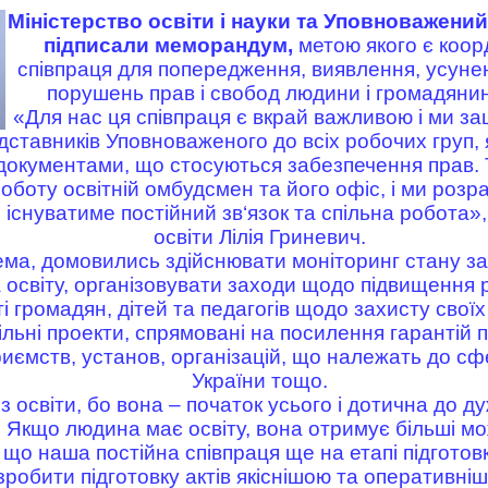
Міністерство освіти і науки та Уповноважени
підписали меморандум,
метою якого є коор
співпраця для попередження, виявлення, усун
порушень прав і свобод людини і громадянин
«Для нас ця співпраця є вкрай важливою і ми зац
ставників Уповноваженого до всіх робочих груп, 
окументами, що стосуються забезпечення прав. 
оботу освітній омбудсмен та його офіс, і ми роз
існуватиме постійний зв‘язок та спільна робота»,
освіти Лілія Гриневич.
ема, домовились здійснювати моніторинг стану з
 освіту, організовувати заходи щодо підвищення р
 громадян, дітей та педагогів щодо захисту своїх
ільні проекти, спрямовані на посилення гарантій 
приємств, установ, організацій, що належать до 
України тощо.
 освіти, бо вона – початок усього і дотична до дуж
Якщо людина має освіту, вона отримує більші мож
 що наша постійна співпраця ще на етапі підготовк
робити підготовку актів якіснішою та оперативні