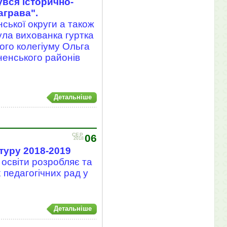
увся історично-
аграва".
нської округи а також
ула вихованка гуртка
го колегіуму Ольга
ненського районів
Детальніше
СЕР
06
2018
туру 2018-2019
освіти розробляє та
 педагогічних рад у
Детальніше