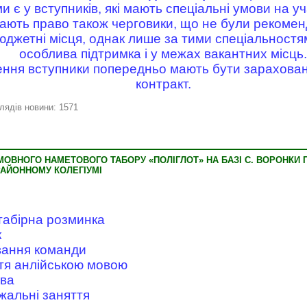
 є у вступників, які мають спеціальні умови на уч
ають право також черговики, що не були рекомен
юджетні місця, однак лише за тими спеціальностя
особлива підтримка і у межах вакантних місць.
ння вступники попередньо мають бути зарахован
контракт.
лядів новини: 1571
ОВНОГО НАМЕТОВОГО ТАБОРУ «ПОЛІГЛОТ» НА БАЗІ С. ВОРОНКИ 
АЙОННОМУ КОЛЕГІУМІ
 табірна розминка
к
ування команди
ття анлійською мовою
рва
жальні заняття