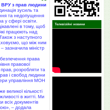
й ВРУ з прав людини
динація зусиль та
ення та недопущення
а у сфері освіти.
Телевізійні новини
ікавлені в тому, щоб
які працюють над
Також з наступного
раховуємо, що між ним
 – зазначила міністр
абезпечення права
івня правової
 прав, розробляти та
прав і свобод людини
сфери управління МОН
е великої кількості
ливості в житті. Ми
и всіх документів
шою», – додала