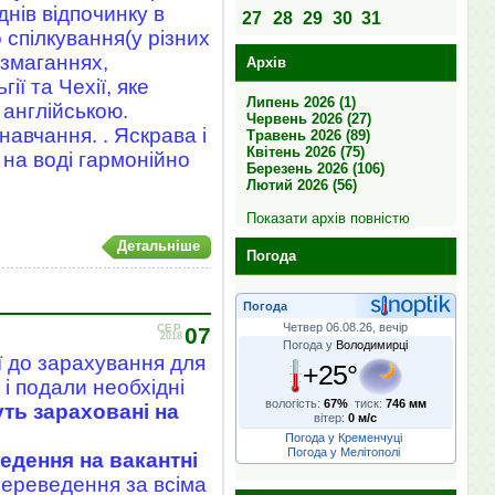
нів відпочинку в
27
28
29
30
31
спілкування(у різних
 змаганнях,
Архів
ї та Чехії, яке
Липень 2026 (1)
 англійською.
Червень 2026 (27)
навчання. . Яскрава і
Травень 2026 (89)
Квітень 2026 (75)
 на воді гармонійно
Березень 2026 (106)
Лютий 2026 (56)
Показати архів повністю
Детальніше
Погода
Погода
Четвер 06.08.26, вечір
СЕР
07
2018
Погода у
Володимирці
 до зарахування для
+25°
і подали необхідні
вологість:
67%
тиск:
746 мм
ть зараховані на
вітер:
0 м/с
Погода у Кременчуці
Погода у Мелітополі
едення на вакантні
ереведення за всіма