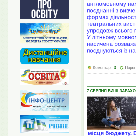
англомовному наме
поєднанні з вивче
формах діяльності
театральних вистав
упродовж всього п
У літньому мовном
насичена розважал
поєднуються із н
Коментарі:
0
Перег
7 СЕРПНЯ ВИШІ ЗАРАХ
місця бюджету. 