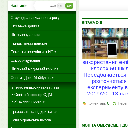
Навігація
Архів:
Структура навчального року
ВІТАЄМО!!!
Скринька довіри
Шкільна їдальня
Пришкільний пансіон
Пам'ятки поведінки в НС »
Самоврядування
використання е-п
класах 50 шкіл
Шкільний медичний кабінет
Передбачається, 
Освіта. Діти. Майбутнє »
розпочнеться 
експерименту в 
Нормативно-правова база
2019/20 - 13 на
Освітній простір ОДМ
Учасники проєкту
Коментарі:
0
Перег
Прозорість та відкритість»
Нова українська школа
МОН ТА ОМБУДСМЕН ДО