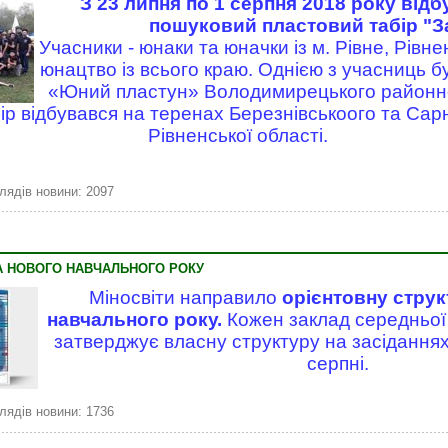
З 23 липня по 1 серпня 2018 року відб
пошуковий пластовий табір "З
Учасники - юнаки та юначки із м. Рівне, Рівне
юнацтво із всього краю. Однією з учасниць б
«Юний пластун» Володимирецького районно
ір відбувався на теренах Березнівськоого та Сар
Рівненської області.
лядів новини: 2097
А НОВОГО НАВЧАЛЬНОГО РОКУ
Міносвіти направило
орієнтовну струк
навчального року.
Кожен заклад середньої 
затверджує власну структуру на засіданнях
серпні.
лядів новини: 1736