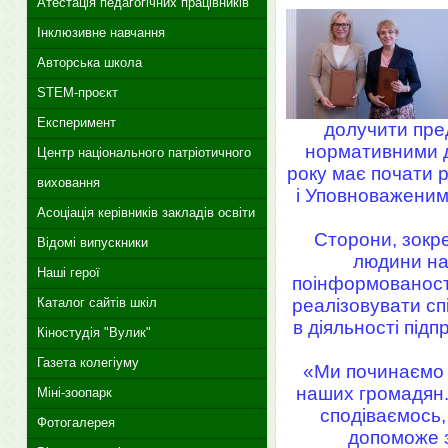
Атестація педагогічних працівників
Інклюзивне навчання
Авторська школа
STEM-проєкт
Експеримент
долучити пред
нормативними д
Центр національного патріотичного
року має почати р
виховання
і Уповноваженим 
Асоціація керівників закладів освіти
Сторони, зокр
Відомі випускники
людини на
Наші герої
поінформованості
реалізовувати сп
Каталог сайтів шкіл
в діяльності під
Кіностудія "Вулик"
Газета колегіуму
«Ми починаємо з
наших громадян. 
Міні-зоопарк
сподіваємось,
Фотогалерея
допоможе з