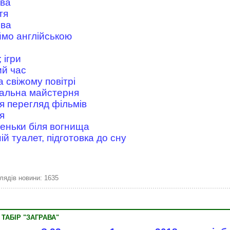
рва
тя
рва
ймо англійською
 ігри
ий час
а свіжому повітрі
ральна майстерня
я перегляд фільмів
я
деньки біля вогнища
ій туалет, підготовка до сну
лядів новини: 1635
ТАБІР "ЗАГРАВА"