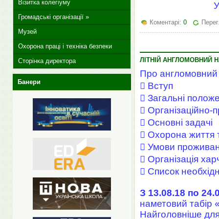
Візитка колегіуму
У
Громадські організації »
Коментарі:
0
Перег
Музей
Охорона праці і техніка безпеки
ЛІТНІЙ АНГЛОМОВНИЙ 
Сторінка директора
Про англомовний 
Банери
 Вступ
 Загальні полож
 Організаційно-п
 Основні задачі
 Охорона життя т
 Умови прожива
 Організація ха
 Список необхід
З 13.08.18 по 24.
наметовий табір «
Найголовніше для