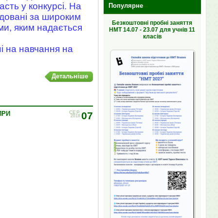
асть у конкурсі. На
Популярне
довані за широким
Безкоштовні пробні заняття
ми, яким надається
НМТ 14.07 - 23.07 для учнів 11
класів
і на навчання на
Детальніше
СЕР
ПРИ
07
2018