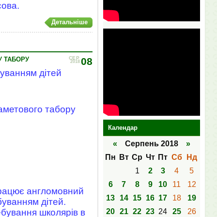
ова.
Детальніше
СЕР
У ТАБОРУ
08
2018
уванням дітей
наметового табору
Календар
«
Серпень 2018
»
Пн
Вт
Ср
Чт
Пт
Сб
Нд
1
2
3
4
5
6
7
8
9
10
11
12
рацює англомовний
13
14
15
16
17
18
19
буванням дітей.
20
21
22
23
24
25
26
ебування школярів в