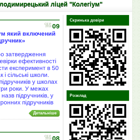
цький ліцей "Колегіум"
Скринька довіри
СЕР
09
2018
ум який включений
дручник»
ро затвердження
евірки ефективності
сти експеримент в 50
к і сільські школи.
підручників у школах
три роки. У межах
назв підручників, у
Розклад
тронних підручників
Детальніше
СЕР
08
2018