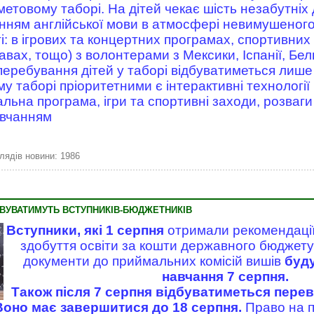
товому таборі. На дітей чекає шість незабутніх д
нням англійської мови в атмосфері невимушеного 
: в ігрових та концертних програмах, спортивних
ах, тощо) з волонтерами з Мексики, Іспанії, Бельгі
еребування дітей у таборі відбуватиметься лише
у таборі пріоритетними є інтерактивні технології 
ьна програма, ігри та спортивні заходи, розваги
авчанням
лядів новини: 1986
ОВУВАТИМУТЬ ВСТУПНИКІВ-БЮДЖЕТНИКІВ
Вступники, які 1 серпня
отримали рекомендації
здобуття освіти за кошти державного бюджету 
документи до приймальних комісій вишів
буду
навчання 7 серпня.
Також після 7 серпня відбуватиметься перев
Воно має завершитися до 18 серпня.
Право на п