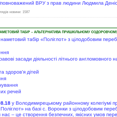
повноважений ВРУ з прав людини Людмила Деніс
лядів новини: 1587
НАМЕТОВИЙ ТАБІР – АЛЬТЕРНАТИВА ПРИШКІЛЬНОМУ ОЗДОРОВЧОМ
наметовий табір «Поліглот» з цілодобовим переб
ення
равові засади діяльності літнього англомовного 
а здоров’я дітей
ння
рчування
них речей
08.18
у Володимирецькому районному колегіумі п
Поліглот» на базі с. Воронки з цілодобовим пере
 нас – це створення безпечних, якісних умов пер