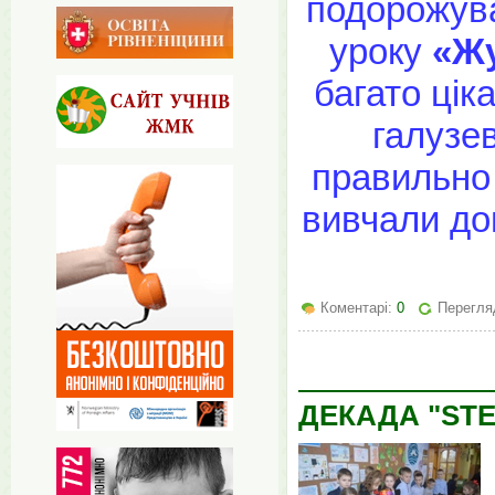
подорожува
уроку
«Жу
багато цік
галузев
правильно 
вивчали до
Коментарі:
0
Перегля
ДЕКАДА "STE