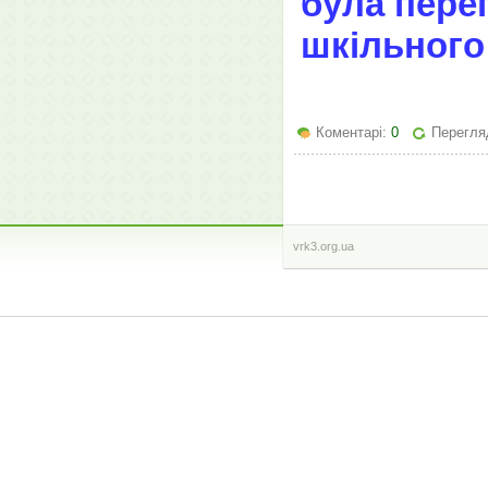
була пере
шкільного
Коментарі:
0
Перегляд
vrk3.org.ua