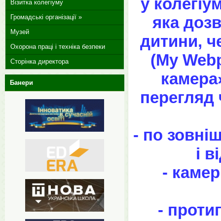
у колегіу
Візитка колегіуму
Громадські організації »
яка дозв
Музей
дитини, ч
Охорона праці і техніка безпеки
(My Webp
Сторінка директора
камера»
Банери
перегляд 
- по зовні
і в
- каме
- проти