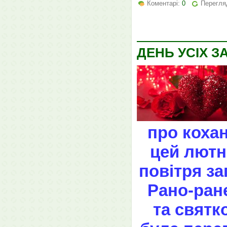
Коментарі:
0
Перегля
ДЕНЬ УСІХ 
про коха
цей лютн
повітря за
Рано-ран
та святк