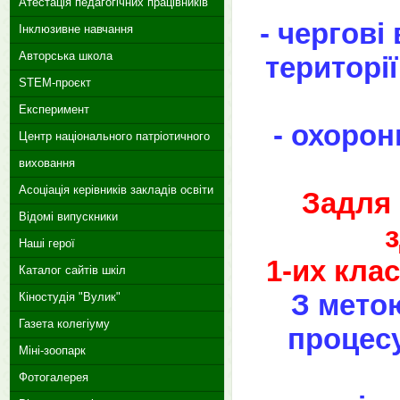
Атестація педагогічних працівників
- чергові
Інклюзивне навчання
Авторська школа
території
STEM-проєкт
Експеримент
- охорон
Центр національного патріотичного
виховання
Асоціація керівників закладів освіти
Задля 
Відомі випускники
Наші герої
1-их клас
Каталог сайтів шкіл
З мето
Кіностудія "Вулик"
Газета колегіуму
процесу
Міні-зоопарк
Фотогалерея