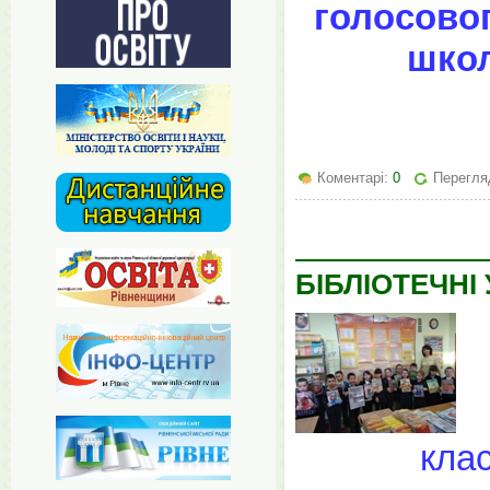
голосовог
школ
Коментарі:
0
Перегля
БІБЛІОТЕЧНІ
клас