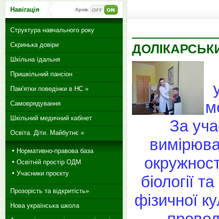
Навігація
Архів:
Структура навчального року
Скринька довіри
ДОЛІКАРСЬК
Шкільна їдальня
Пришкільний пансіон
Пам'ятки поведінки в НС »
м
Самоврядування
Шкільний медичний кабінет
За уча
Освіта. Діти. Майбутнє »
вимірюва
Нормативно-правова база
окружності
Освітній простір ОДМ
Учасники проєкту
біології т
Прозорість та відкритість»
фізичної ку
Нова українська школа
провод