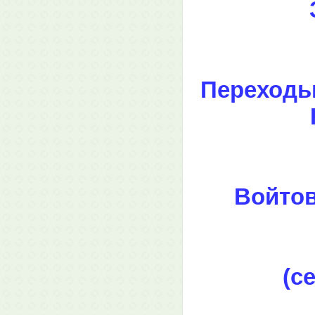
Переходьк
Войтов
(с