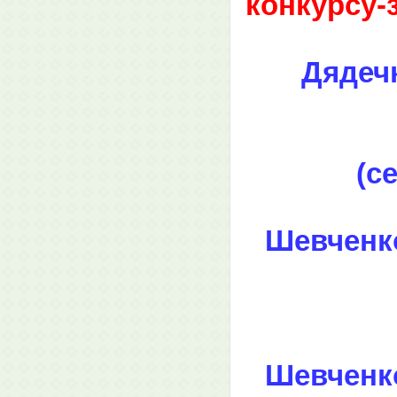
конкурсу-
Дядечк
(с
Шевченко 
Шевченко