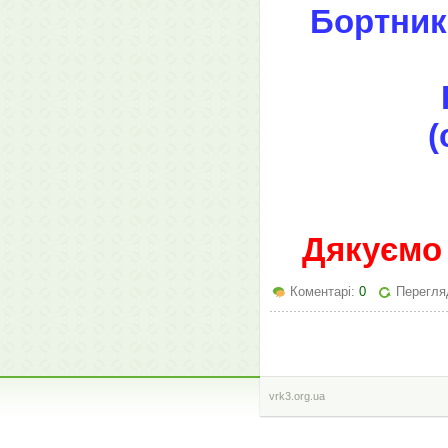
Бортника
(
Дякуємо 
Коментарі:
0
Перегляд
vrk3.org.ua