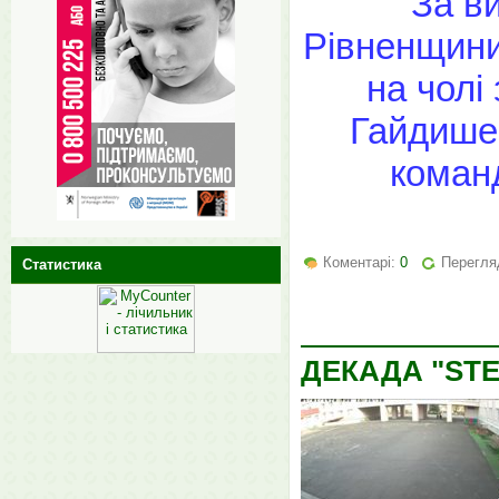
За ви
Рівненщини
на чолі
Гайдише
коман
Коментарі:
0
Перегля
Статистика
ДЕКАДА "STE