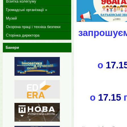
Візитка колегіуму
Громадські організації »
Музей
Охорона праці і техніка безпеки
запрошуємо
Сторінка директора
Банери
о
17.1
о
17.15
г