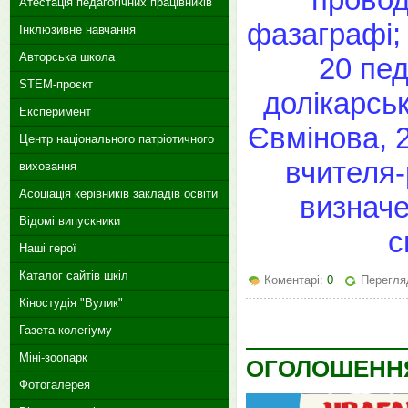
Атестація педагогічних працівників
фазаграфі;
Інклюзивне навчання
Авторська школа
20 пед
STEM-проєкт
долікарсь
Експеримент
Євмінова, 
Центр національного патріотичного
вчителя-
виховання
Асоціація керівників закладів освіти
визнач
Відомі випускники
с
Наші герої
Каталог сайтів шкіл
Коментарі:
0
Перегля
Кіностудія "Вулик"
Газета колегіуму
Міні-зоопарк
ОГОЛОШЕНН
Фотогалерея