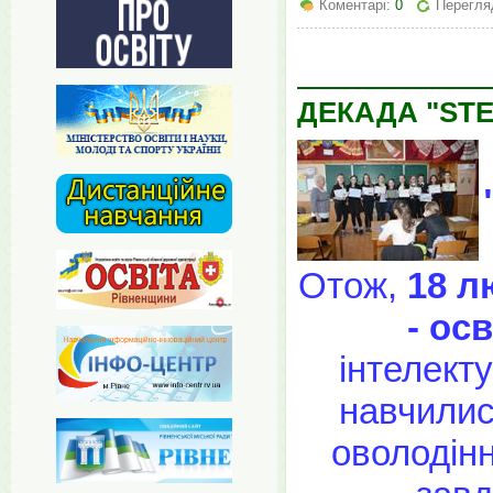
Коментарі:
0
Перегляд
ДЕКАДА "STE
Отож,
18 л
- осв
інтелекту
навчилис
оволодін