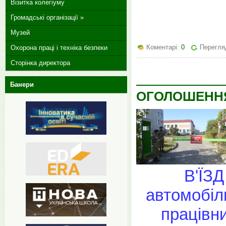
Візитка колегіуму
Громадські організації »
Музей
Коментарі:
0
Перегляд
Охорона праці і техніка безпеки
Сторінка директора
Банери
ОГОЛОШЕНН
В'ЇЗД
автомобіл
працівн