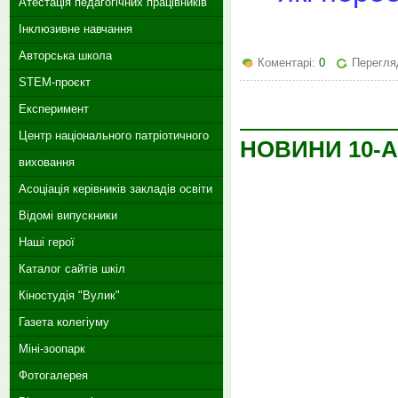
Атестація педагогічних працівників
Інклюзивне навчання
Авторська школа
Коментарі:
0
Перегляд
STEM-проєкт
Експеримент
Центр національного патріотичного
НОВИНИ 10-А
виховання
Асоціація керівників закладів освіти
Відомі випускники
Наші герої
Каталог сайтів шкіл
Кіностудія "Вулик"
Газета колегіуму
Міні-зоопарк
Фотогалерея