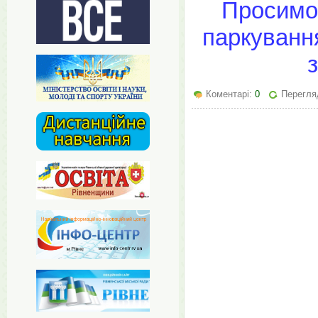
Просимо 
паркуванн
Коментарі:
0
Перегляд