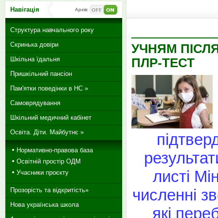
Навігація
Архів:
Структура навчального року
Скринька довіри
УЧНЯМ ПІСЛЯ
Шкільна їдальня
ПЛР-ТЕСТ
Пришкільний пансіон
Пам'ятки поведінки в НС »
Самоврядування
Шкільний медичний кабінет
Освіта. Діти. Майбутнє »
підтвер
Нормативно-правова база
результат
Освітній простір ОДМ
листі Мін
Учасники проєкту
численні з
Прозорість та відкритість»
Нова українська школа
які пере