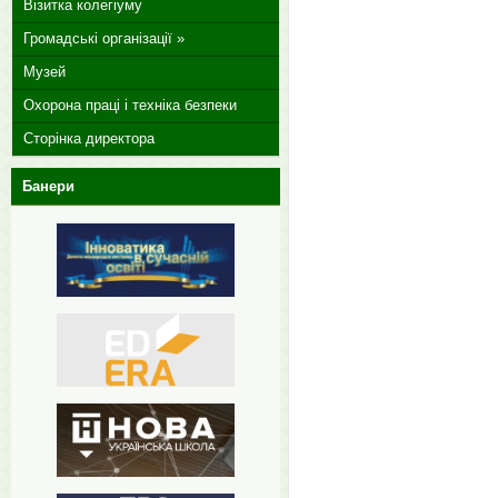
Візитка колегіуму
Громадські організації »
Музей
Охорона праці і техніка безпеки
Сторінка директора
Банери