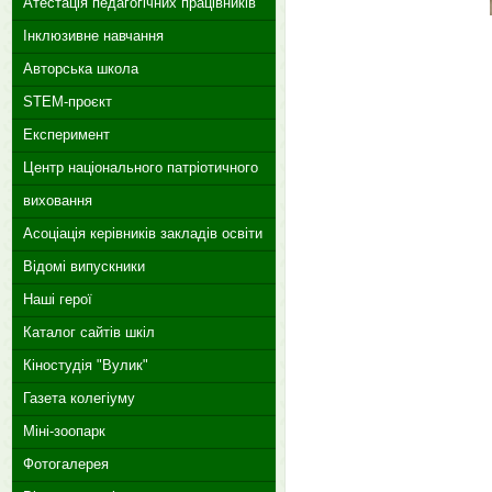
Атестація педагогічних працівників
Інклюзивне навчання
Авторська школа
STEM-проєкт
Експеримент
Центр національного патріотичного
виховання
Асоціація керівників закладів освіти
Відомі випускники
Наші герої
Каталог сайтів шкіл
Кіностудія "Вулик"
Газета колегіуму
Міні-зоопарк
Фотогалерея