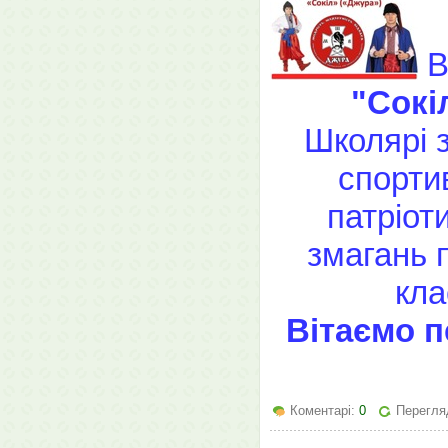
В
"Сокі
Школярі з
спорти
патріот
змагань 
кла
Вітаємо п
Коментарі:
0
Перегляд