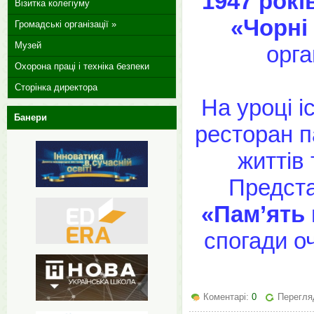
1947 рокі
Візитка колегіуму
«Чорні
Громадські організації »
Музей
орга
Охорона праці і техніка безпеки
Сторінка директора
На уроці і
Банери
ресторан п
життів 
Предста
«Пам’ять 
спогади о
Коментарі:
0
Перегляд