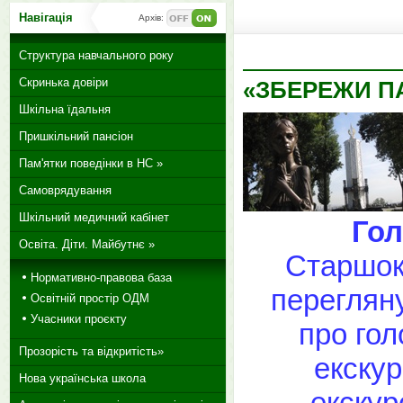
Навігація
Архів:
Структура навчального року
Скринька довіри
«ЗБЕРЕЖИ П
Шкільна їдальня
Пришкільний пансіон
Пам'ятки поведінки в НС »
Самоврядування
Шкільний медичний кабінет
Го
Освіта. Діти. Майбутнє »
Старшок
Нормативно-правова база
перегляну
Освітній простір ОДМ
Учасники проєкту
про гол
Прозорість та відкритість»
екскур
Нова українська школа
екскур