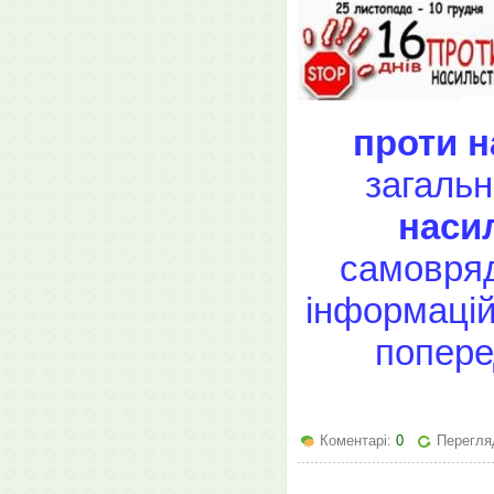
проти 
загальн
наси
самовряд
інформацій
попере
Коментарі:
0
Перегляд