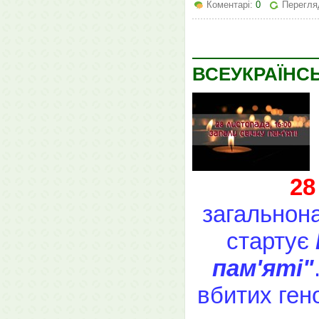
Коментарі:
0
Перегляд
ВСЕУКРАЇНСЬ
28
загальнон
стартує
пам'яті"
вбитих гено