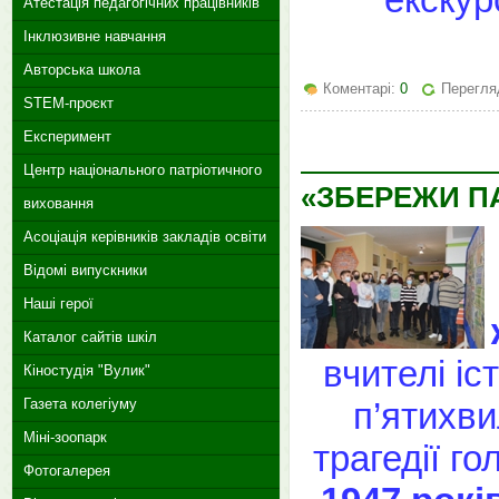
Атестація педагогічних працівників
Інклюзивне навчання
Авторська школа
Коментарі:
0
Перегляд
STEM-проєкт
Експеримент
Центр національного патріотичного
«ЗБЕРЕЖИ П
виховання
Асоціація керівників закладів освіти
Відомі випускники
Наші герої
Каталог сайтів шкіл
вчителі іс
Кіностудія "Вулик"
п’ятихви
Газета колегіуму
Міні-зоопарк
трагедії г
Фотогалерея