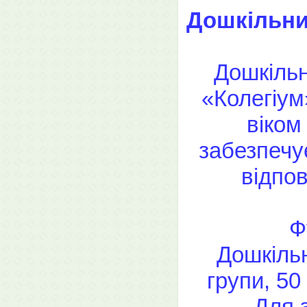
Дошкільни
Дошкільн
«Колегіум
віком
забезпечу
відпо
Ф
Дошкільн
групи, 50
Для 