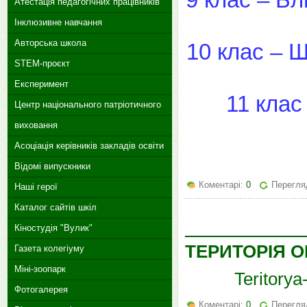
Атестація педагогічних працівників
Інклюзивне навчання
Авторська школа
10 клас – 
STEM-проєкт
Експеримент
11 клас
Центр національного патріотичного
виховання
Асоціація керівників закладів освіти
Відомі випускники
Коментарі:
0
Перегляд
Наші герої
Каталог сайтів шкіл
Кіностудія "Вулик"
ТЕРИТОРІЯ 
Газета колегіуму
Міні-зоопарк
Teritory
Фотогалерея
Коментарі:
0
Перегляд