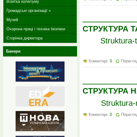
Візитка колегіуму
Громадські організації »
Музей
СТРУКТУРА 
Охорона праці і техніка безпеки
Сторінка директора
Struktura-
Банери
Коментарі:
0
Перегляд
СТРУКТУРА Н
Struktura
Коментарі:
0
Перегляд