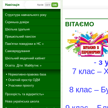
Навігація
Архів:
Структура навчального року
Скринька довіри
ВІТАЄМО
Шкільна їдальня
Пришкільний пансіон
Пам'ятки поведінки в НС »
Самоврядування
Шкільний медичний кабінет
-
з 
Освіта. Діти. Майбутнє »
7 клас – 
Нормативно-правова база
Освітній простір ОДМ
Учасники проєкту
8 клас – Б
Прозорість та відкритість»
Нова українська школа
9 клас – Бл