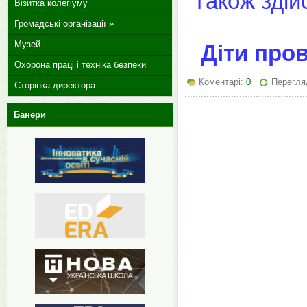
Також здій
Візитка колегіуму
Громадські організації »
Музей
Діти пров
Охорона праці і техніка безпеки
Коментарі:
0
Перегляд
Сторінка директора
Банери