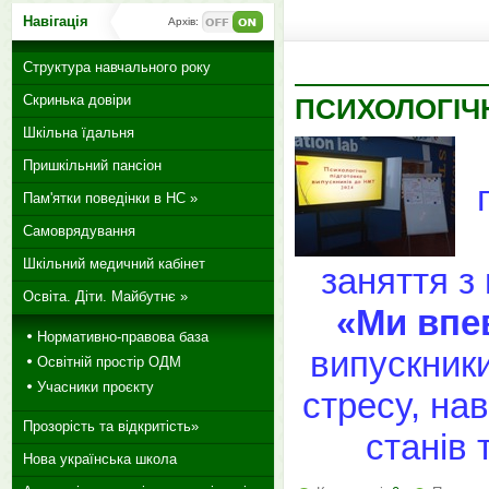
Навігація
Архів:
Структура навчального року
Скринька довіри
ПСИХОЛОГІЧН
Шкільна їдальня
Пришкільний пансіон
Пам'ятки поведінки в НС »
Самоврядування
Шкільний медичний кабінет
заняття з
Освіта. Діти. Майбутнє »
«Ми впев
Нормативно-правова база
випускник
Освітній простір ОДМ
Учасники проєкту
стресу, на
Прозорість та відкритість»
станів
Нова українська школа