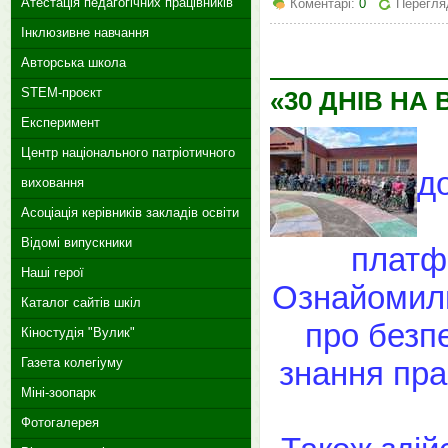
Атестація педагогічних працівників
Коментарі:
0
Перегляд
Інклюзивне навчання
Авторська школа
STEM-проєкт
«30 ДНІВ НА
Експеримент
Центр національного патріотичного
д
виховання
Асоціація керівників закладів освіти
Відомі випускники
плат
Наші герої
Ознайомили
Каталог сайтів шкіл
про безп
Кіностудія "Вулик"
знання пра
Газета колегіуму
Міні-зоопарк
Фотогалерея