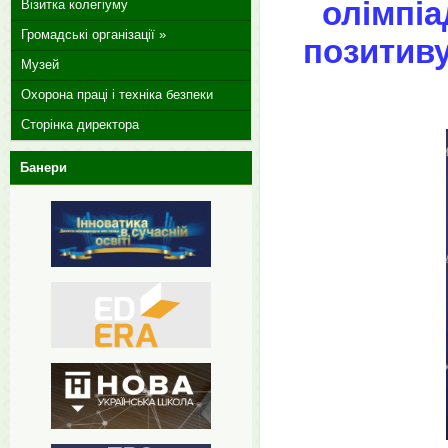
олімпіа
Візитка колегіуму
Громадські організації »
позитив
Музей
Охорона праці і техніка безпеки
Сторінка директора
Банери