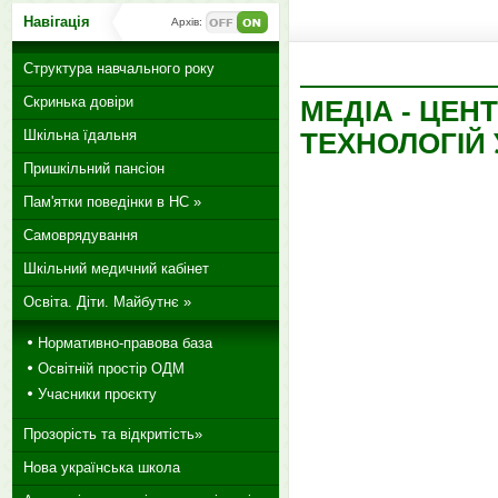
Навігація
Архів:
Структура навчального року
Скринька довіри
МЕДІА - ЦЕН
Шкільна їдальня
ТЕХНОЛОГІЙ 
Пришкільний пансіон
Пам'ятки поведінки в НС »
Самоврядування
Шкільний медичний кабінет
Освіта. Діти. Майбутнє »
Нормативно-правова база
Освітній простір ОДМ
Учасники проєкту
Прозорість та відкритість»
Нова українська школа