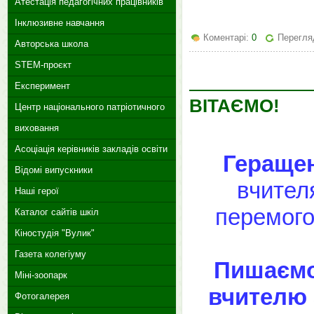
Атестація педагогічних працівників
Інклюзивне навчання
Коментарі:
0
Перегляд
Авторська школа
STEM-проєкт
Експеримент
ВІТАЄМО!
Центр національного патріотичного
виховання
Асоціація керівників закладів освіти
Гераще
Відомі випускники
вчите
Наші герої
перемогою
Каталог сайтів шкіл
Кіностудія "Вулик"
Газета колегіуму
Пишаємо
Міні-зоопарк
вчителю 
Фотогалерея