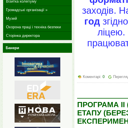
Візитка колегіуму
заходів. 
Громадські організації »
год
згідно
Музей
Охорона праці і техніка безпеки
ліцею.
Сторінка директора
працюват
Банери
Коментарі:
0
Перегляд
ПРОГРАМА І
ЕТАПУ (БЕРЕЗ
ЕКСПЕРИМЕН