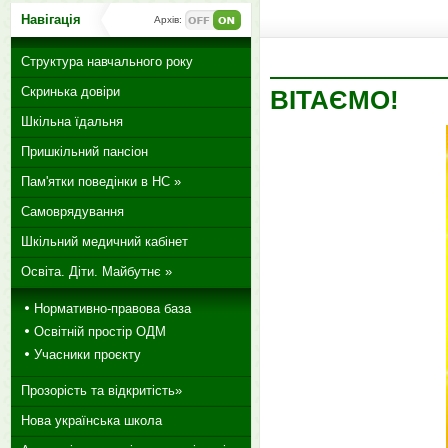
Навігація
Архів:
Структура навчального року
Скринька довіри
ВІТАЄМО!
Шкільна їдальня
Пришкільний пансіон
Пам'ятки поведінки в НС »
Самоврядування
Шкільний медичний кабінет
Освіта. Діти. Майбутнє »
Нормативно-правова база
Освітній простір ОДМ
Учасники проєкту
Прозорість та відкритість»
Нова українська школа