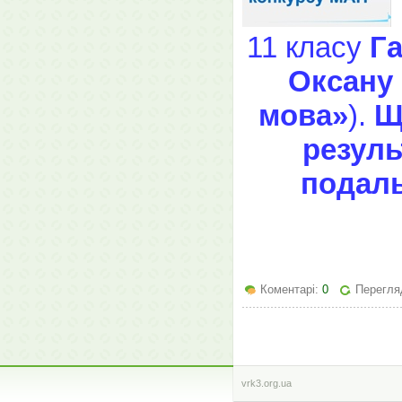
11 класу
Г
Оксану
мова»
).
Щ
резуль
подаль
Коментарі:
0
Перегляд
vrk3.org.ua