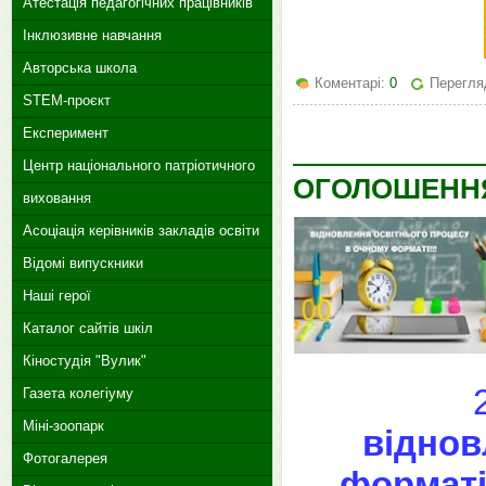
Атестація педагогічних працівників
Інклюзивне навчання
Авторська школа
Коментарі:
0
Перегляд
STEM-проєкт
Експеримент
Центр національного патріотичного
ОГОЛОШЕНН
виховання
Асоціація керівників закладів освіти
Відомі випускники
Наші герої
Каталог сайтів шкіл
Кіностудія "Вулик"
Газета колегіуму
Міні-зоопарк
віднов
Фотогалерея
формат