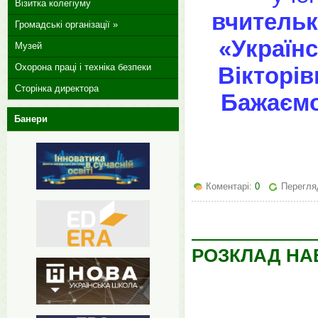
Візитка колегіуму
вчительк
Громадські організації »
«Українс
Музей
Охорона праці і техніка безпеки
Вікторів
Сторінка директора
Бажаємо
Банери
Коментарі:
0
Перегляд
РОЗКЛАД НАВ