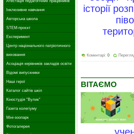
Атестація педагогічних працівників
історії роз
Інклюзивне навчання
пів
Авторська школа
STEM-проєкт
терито
Експеримент
Центр національного патріотичного
виховання
Коментарі:
0
Перегляд
Асоціація керівників закладів освіти
Відомі випускники
Наші герої
ВІТАЄМО
Каталог сайтів шкіл
Кіностудія "Вулик"
Газета колегіуму
Міні-зоопарк
Фотогалерея
уче