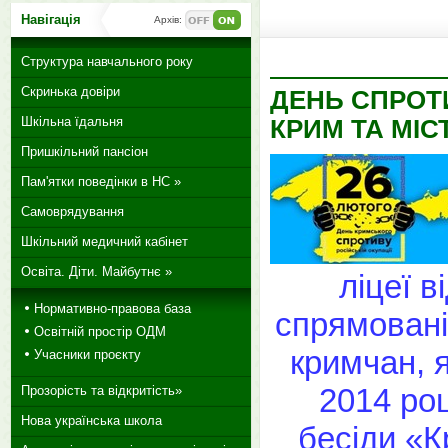
Навігація
Архів:
Структура навчального року
Скринька довіри
ДЕНЬ СПРОТ
Шкільна їдальня
КРИМ ТА МІС
Пришкільний пансіон
Пам'ятки поведінки в НС »
Самоврядування
Шкільний медичний кабінет
Освіта. Діти. Майбутнє »
ліцеї в
Нормативно-правова база
спрямовані
Освітній простір ОДМ
кримчан, я
Учасники проєкту
2014 роц
Прозорість та відкритість»
Нова українська школа
бесіди «К