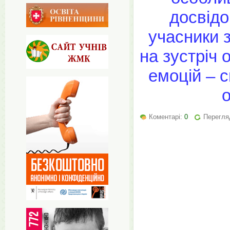
досвідо
учасники з
на зустріч 
емоцій – с
о
Коментарі:
0
Перегля