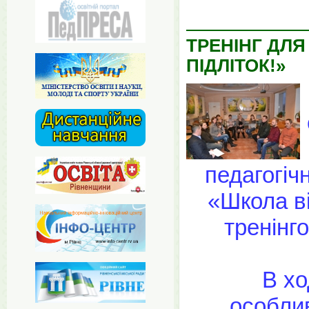
ТРЕНІНГ ДЛЯ
ПІДЛІТОК!»
педагогіч
«Школа в
тренінг
В хо
особлив