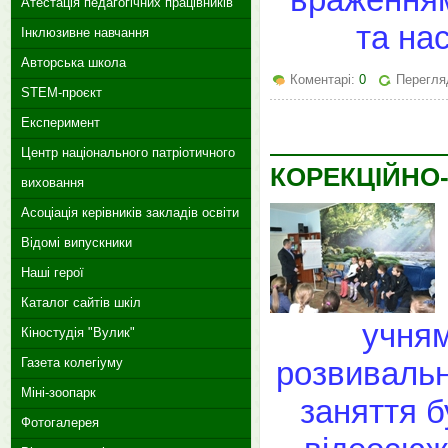
Атестація педагогічних працівників
та на
Інклюзивне навчання
Авторська школа
Коментарі:
0
Перегля
STEM-проєкт
Експеримент
Центр національного патріотичного
КОРЕКЦІЙНО
виховання
Асоціація керівників закладів освіти
Відомі випускники
Наші герої
Каталог сайтів шкіл
учням
Кіностудія "Вулик"
розвивальн
Газета колегіуму
Міні-зоопарк
заняття б
Фотогалерея