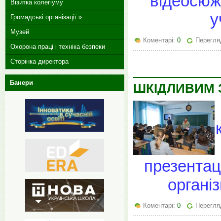
відеосюж
Візитка колегіуму
у
Громадські організації »
Музей
Коментарі:
0
Перегля
Охорона праці і техніка безпеки
Сторінка директора
Банери
ШКІДЛИВИМ З
презентац
органі
Коментарі:
0
Перегля