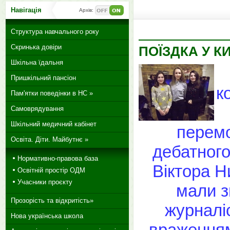
Навігація
Архів:
Структура навчального року
Скринька довіри
ПОЇЗДКА У КИ
Шкільна їдальня
Пришкільний пансіон
к
Пам'ятки поведінки в НС »
Самоврядування
Шкільний медичний кабінет
перемо
Освіта. Діти. Майбутнє »
дебатного
Нормативно-правова база
Віктора Н
Освітній простір ОДМ
Учасники проєкту
мали з
Прозорість та відкритість»
журналі
Нова українська школа
враженням