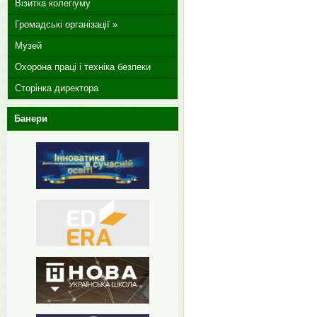
Візитка колегіуму
Громадські організації »
Музей
Охорона праці і техніка безпеки
Сторінка директора
Банери