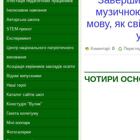
Атестація педагогічних працівників
музичною
Інклюзивне навчання
Авторська школа
мову, як св
STEM-проєкт
Експеримент
Центр національного патріотичного
Коментарі:
0
Перегля
виховання
Асоціація керівників закладів освіти
Відомі випускники
ЧОТИРИ ОСНО
Наші герої
Каталог сайтів шкіл
Кіностудія "Вулик"
Газета колегіуму
Міні-зоопарк
Фотогалерея