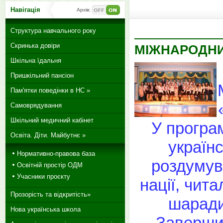
Навігація
Архів:
Структура навчального року
Скринька довіри
МІЖНАРОДНИ
Шкільна їдальня
Пришкільний пансіон
Пам'ятки поведінки в НС »
Самоврядування
Шкільний медичний кабінет
У програм
Освіта. Діти. Майбутнє »
українс
Нормативно-правова база
роздумув
Освітній простір ОДМ
Учасники проєкту
нації, чита
Прозорість та відкритість»
шаради
Нова українська школа
Завершил