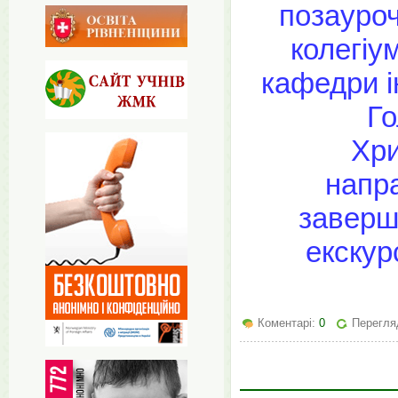
позауроч
колегіу
кафедри і
Го
Хри
напр
заверш
екскурс
Коментарі:
0
Перегля