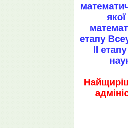
математич
якої
математ
етапу Все
ІІ етап
нау
Найщиріш
адміні