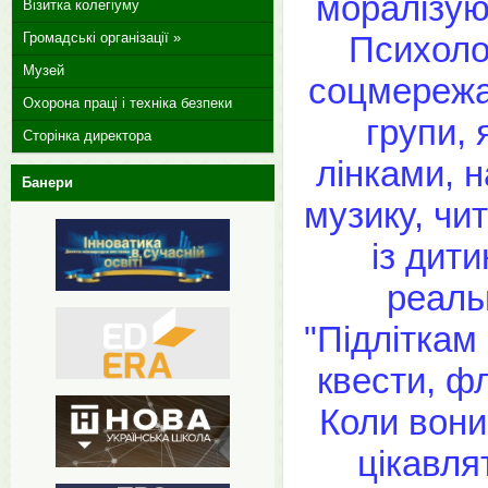
моралізуют
Візитка колегіуму
Громадські організації »
Психоло
Музей
соцмережах
Охорона праці і техніка безпеки
групи, 
Сторінка директора
лінками, н
Банери
музику, чит
із дит
реальн
"Підліткам
квести, ф
Коли вони
цікавля