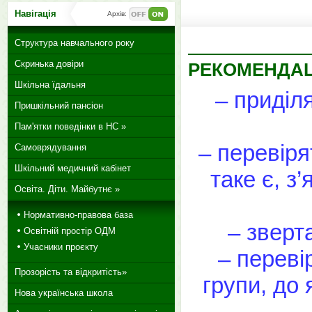
Навігація
Архів:
Структура навчального року
Скринька довіри
РЕКОМЕНДАЦ
Шкільна їдальня
– приділ
Пришкільний пансіон
Пам'ятки поведінки в НС »
– перевіря
Самоврядування
Шкільний медичний кабінет
таке є, з
Освіта. Діти. Майбутнє »
Нормативно-правова база
– зверт
Освітній простір ОДМ
Учасники проєкту
– переві
Прозорість та відкритість»
групи, до 
Нова українська школа