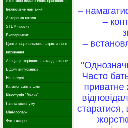
Атестація педагогічних працівників
– намагатис
Інклюзивне навчання
Авторська школа
– кон
STEM-проєкт
з
Експеримент
– встанов
Центр національного патріотичного
виховання
Асоціація керівників закладів освіти
"Однозначн
Відомі випускники
Часто бат
Наші герої
приватне ж
Каталог сайтів шкіл
відповідал
Кіностудія "Вулик"
Газета колегіуму
старатися, 
Міні-зоопарк
жорстк
Фотогалерея