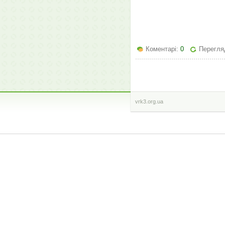
Коментарі:
0
Перегля
vrk3.org.ua