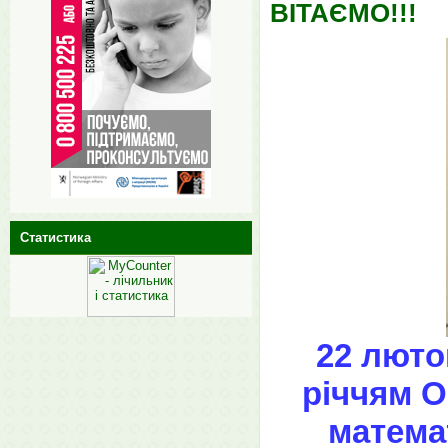
ВІТАЄМО!!!
Статистика
22 люто
річчям О
матема