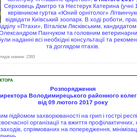
Серховець Дмитро та Нестерук Катерина (учні 10
керівником гуртка «Юний орнітолог» Літвинчук
відвідати Київський зоопарк. В ході роботи, пр
ідділу «Птахи», Віталієм Лясківським, кандидатом 
 Олександром Панчуком та головним ветеринарни
ули наданні всі необхідні консультації та рекоме
та доглядом птахів.
лядів новини: 2393
КТОРА
Розпорядження
иректора Володимирецького районного колег
від 09 лютого 2017 року
ним підйомом захворюваності на грип і гострі респі
своєчасної організації та вжиття профілактичних, с
 заходів, спрямованих на попередження, мініміза
аднень,