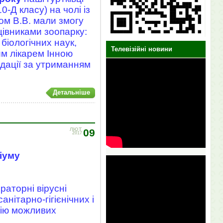
-Д класу) на чолі із
ом В.В. мали змогу
ацівниками зоопарку:
біологічних наук,
Телевізійні новини
м лікарем Інною
ндації за утриманням
Детальніше
ЛЮТ
09
2017
іуму
раторні вірусні
анітарно-гігієнічних і
цію можливих