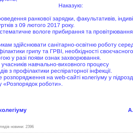
Наказую:
оведення ранкової зарядки, факультативів, індив
уртків з 09 лютого 2017 року.
истематичне вологе прибирання та провітрювання 
икам здійснювати санітарно-освітню роботу серед 
ілактики грипу та ГРВІ, необхідності своєчасног
ою у разі появи ознак захворювання.
х учасників навчально-виховного процесу
ів з профілактики респіраторної інфекції.
е розпорядження на web-сайті колегіуму у підроз
лу «Розпорядок роботи».
колегіуму
_______________________________
А
лядів новини: 2396