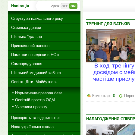
Навігація
Архів:
Структура навчального року
ТРЕНІНГ ДЛЯ БАТЬКІВ
Скринька довіри
Шкільна їдальня
Пришкільний пансіон
Пам'ятки поведінки в НС »
Самоврядування
В ході тренінг
досвідом сімей
Шкільний медичний кабінет
частіше прислух
Освіта. Діти. Майбутнє »
Нормативно-правова база
Коментарі:
0
Перег
Освітній простір ОДМ
Учасники проєкту
Прозорість та відкритість»
НАЛАГОДЖЕННЯ СПІВПР
Нова українська школа