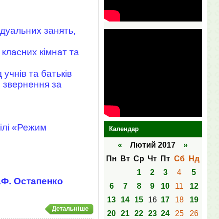
ідуальних занять,
класних кімнат та
учнів та батьків
о звернення за
ділі «Режим
Календар
«
Лютий 2017
»
Пн
Вт
Ср
Чт
Пт
Сб
Нд
1
2
3
4
5
.Ф. Остапенко
6
7
8
9
10
11
12
13
14
15
16
17
18
19
Детальніше
20
21
22
23
24
25
26