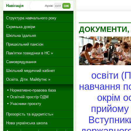
Навігація
Архів:
Структура навчального року
Скринька довіри
ДОКУМЕНТИ, 
Шкільна їдальня
Пришкільний пансіон
Пам'ятки поведінки в НС »
Самоврядування
Шкільний медичний кабінет
освіти 
Освіта. Діти. Майбутнє »
навчання по
Нормативно-правова база
окрім о
Освітній простір ОДМ
Учасники проєкту
прийому 
Прозорість та відкритість»
Вступник
Нова українська школа
державного