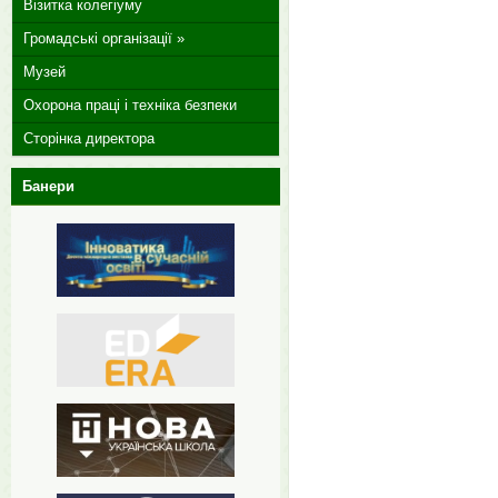
Візитка колегіуму
Громадські організації »
Музей
Охорона праці і техніка безпеки
Сторінка директора
Банери