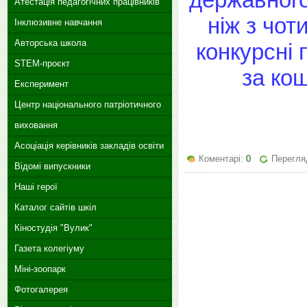
Атестація педагогічних працівників
ніж з чот
Інклюзивне навчання
Авторська школа
конкурсні 
STEM-проєкт
за ко
Експеримент
Центр національного патріотичного
виховання
Асоціація керівників закладів освіти
Коментарі:
0
Перегля
Відомі випускники
Наші герої
Каталог сайтів шкіл
Кіностудія "Вулик"
Газета колегіуму
Міні-зоопарк
Фотогалерея