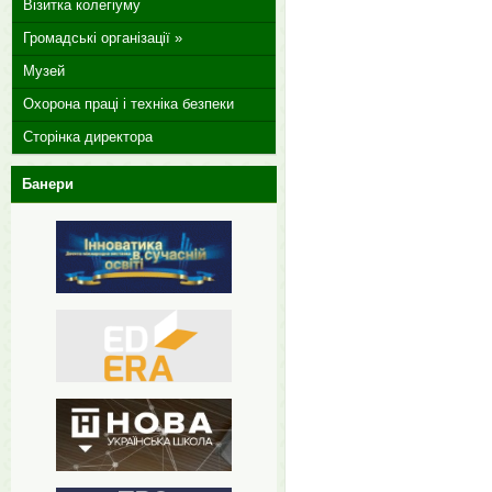
Візитка колегіуму
Громадські організації »
Музей
Охорона праці і техніка безпеки
Сторінка директора
Банери