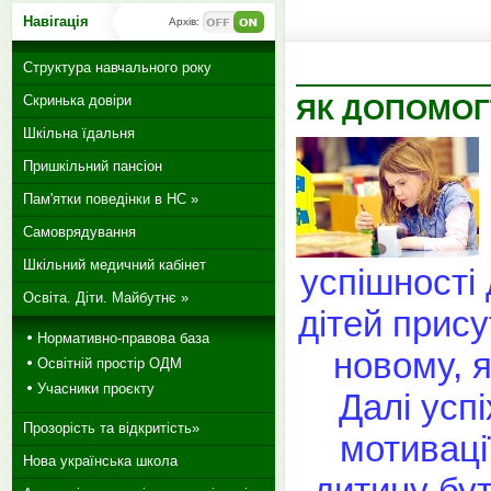
Навігація
Архів:
Структура навчального року
Скринька довіри
ЯК ДОПОМОГ
Шкільна їдальня
Пришкільний пансіон
Пам'ятки поведінки в НС »
Самоврядування
Шкільний медичний кабінет
успішності
Освіта. Діти. Майбутнє »
дітей прис
Нормативно-правова база
новому, я
Освітній простір ОДМ
Учасники проєкту
Далі усп
Прозорість та відкритість»
мотиваці
Нова українська школа
дитину бу