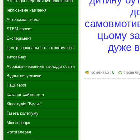
Атестація педагогічних працівників
д
Інклюзивне навчання
Авторська школа
самовмотив
STEM-проєкт
цьому за
Експеримент
дуже в
Центр національного патріотичного
виховання
Асоціація керівників закладів освіти
Коментарі:
0
Перегляд
Відомі випускники
Наші герої
Каталог сайтів шкіл
Кіностудія "Вулик"
Газета колегіуму
Міні-зоопарк
Фотогалерея