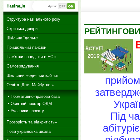
Навігація
Архів:
Структура навчального року
Скринька довіри
РЕЙТИНГОВИЙ
Шкільна їдальня
Пришкільний пансіон
Пам'ятки поведінки в НС »
Самоврядування
Шкільний медичний кабінет
прийом
Освіта. Діти. Майбутнє »
затвердже
Нормативно-правова база
Украї
Освітній простір ОДМ
Учасники проєкту
Під ча
Прозорість та відкритість»
абітурі
Нова українська школа
відбув