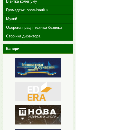
Візитка колегіуму
Громадські організації »
Музей
Охорона праці і техніка безпеки
Сторінка директора
Банери