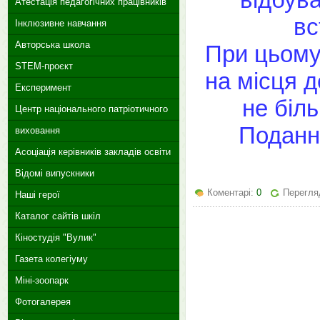
Атестація педагогічних працівників
вс
Інклюзивне навчання
Авторська школа
При цьому
STEM-проєкт
на місця 
Експеримент
не біль
Центр національного патріотичного
Поданн
виховання
Асоціація керівників закладів освіти
Відомі випускники
Коментарі:
0
Перегля
Наші герої
Каталог сайтів шкіл
Кіностудія "Вулик"
Газета колегіуму
Міні-зоопарк
Фотогалерея