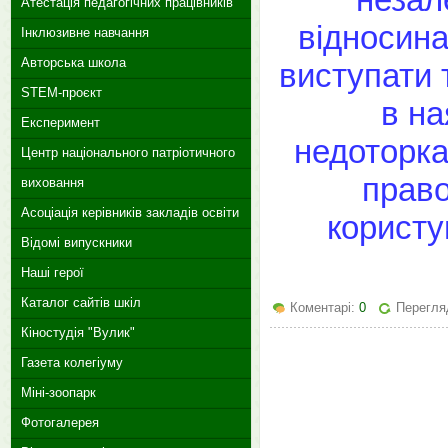
Атестація педагогічних працівників
відносина
Інклюзивне навчання
Авторська школа
виступати 
STEM-проєкт
в н
Експеримент
недоторка
Центр національного патріотичного
право
виховання
Асоціація керівників закладів освіти
користу
Відомі випускники
Наші герої
Каталог сайтів шкіл
Коментарі:
0
Перегляд
Кіностудія "Вулик"
Газета колегіуму
Міні-зоопарк
Фотогалерея