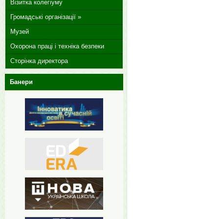
Візитка колегіуму
Громадські організації »
Музей
Охорона праці і техніка безпеки
Сторінка директора
Банери