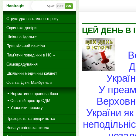
Навігація
Архів:
Структура навчального року
Скринька довіри
ЦЕЙ ДЕНЬ В І
Шкільна їдальня
Пришкільний пансіон
В
Пам'ятки поведінки в НС »
Д
Самоврядування
Шкільний медичний кабінет
Україн
Освіта. Діти. Майбутнє »
У преам
Нормативно-правова база
Верховн
Освітній простір ОДМ
Учасники проєкту
України як
Прозорість та відкритість»
неподільніс
Нова українська школа
незале