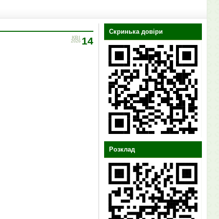
Скринька довіри
КВІ
14
2026
Розклад