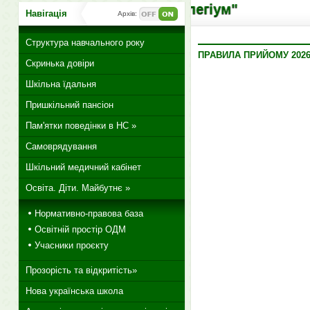
ирецький ліцей "Колегіум"
Навігація
Архів:
Структура навчального року
ПРАВИЛА ПРИЙОМУ 2026-
Скринька довіри
Шкільна їдальня
Пришкільний пансіон
Пам'ятки поведінки в НС »
Самоврядування
Шкільний медичний кабінет
Освіта. Діти. Майбутнє »
Нормативно-правова база
Освітній простір ОДМ
Учасники проєкту
Прозорість та відкритість»
Нова українська школа