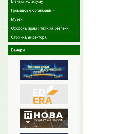
Візитка колегіуму
Громадські організації »
Музей
Охорона праці і техніка безпеки
Сторінка директора
Банери