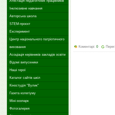
Атестація педагогічних працівників
Інклюзивне навчання
Авторська школа
STEM-проєкт
Експеримент
Центр національного патріотичного
Коментарі:
0
Перег
виховання
Асоціація керівників закладів освіти
Відомі випускники
Наші герої
Каталог сайтів шкіл
Кіностудія "Вулик"
Газета колегіуму
Міні-зоопарк
Фотогалерея