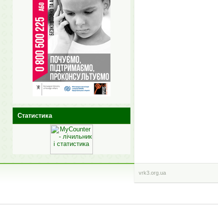
Статистика
vrk3.org.ua