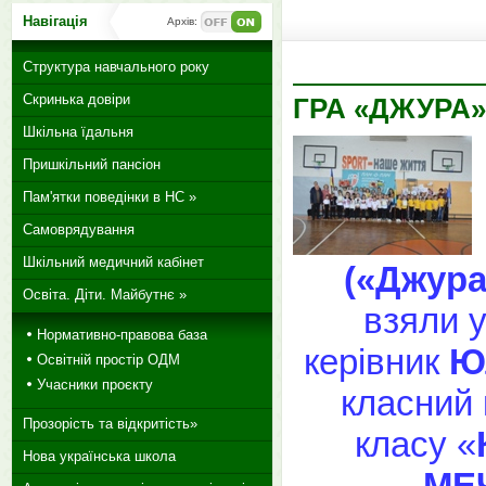
Навігація
Архів:
Структура навчального року
Скринька довіри
ГРА «ДЖУРА»
Шкільна їдальня
Пришкільний пансіон
Пам'ятки поведінки в НС »
Самоврядування
Шкільний медичний кабінет
(«Джур
Освіта. Діти. Майбутнє »
взяли у
Нормативно-правова база
керівник
Ю
Освітній простір ОДМ
Учасники проєкту
класний 
Прозорість та відкритість»
класу «
Нова українська школа
МЕ