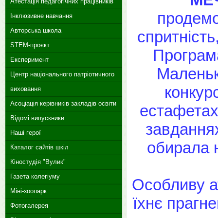
Атестація педагогічних працівників
продемо
Інклюзивне навчання
Авторська школа
спритність
STEM-проєкт
Програма
Експеримент
Маленьк
Центр національного патріотичного
конкурс
виховання
Асоціація керівників закладів освіти
естафетах,
Відомі випускники
завданнях
Наші герої
обирала н
Каталог сайтів шкіл
Кіностудія "Вулик"
Газета колегіуму
Особливу а
Міні-зоопарк
їхнє прагне
Фотогалерея