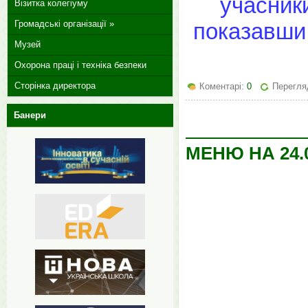
учасники
Візитка колегіуму
Громадські організації »
показавши
Музей
Охорона праці і техніка безпеки
Сторінка директора
Коментарі:
0
Перегляд
Банери
МЕНЮ НА 24.0