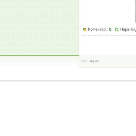
Коментарі:
0
Перегляд
vrk3.org.ua