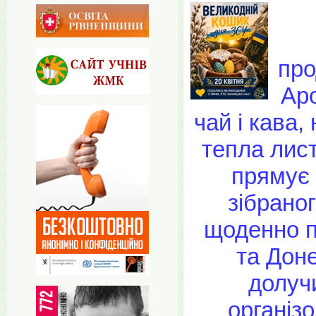
про
Аро
чай і кава,
тепла лист
прямує 
зібрано
щоденно п
та Дон
долуч
організ