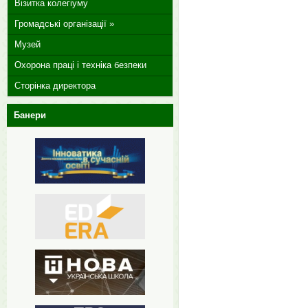
Візитка колегіуму
Громадські організації »
Музей
Охорона праці і техніка безпеки
Сторінка директора
Банери