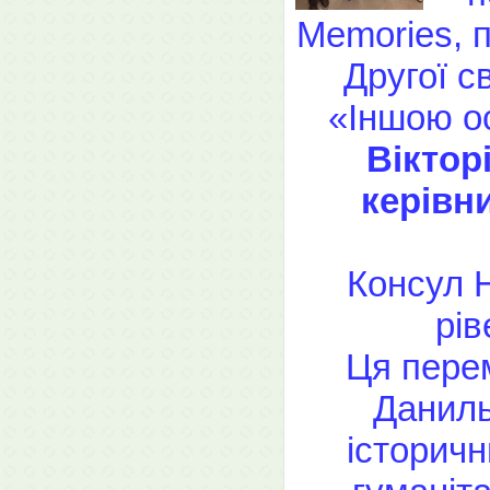
Memories, п
Другої с
«Іншою о
Віктор
керівн
Консул 
рів
Ця перем
Даниль
історичн