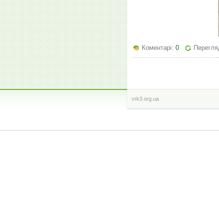
Коментарі:
0
Перегляд
vrk3.org.ua