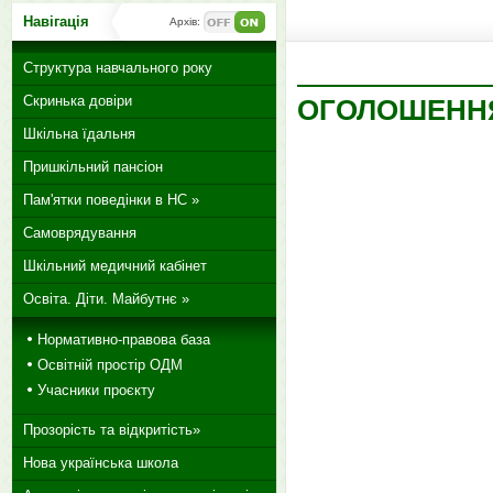
Навігація
Архів:
Структура навчального року
Скринька довіри
ОГОЛОШЕНН
Шкільна їдальня
Пришкільний пансіон
Пам'ятки поведінки в НС »
Самоврядування
Шкільний медичний кабінет
Освіта. Діти. Майбутнє »
Нормативно-правова база
Освітній простір ОДМ
Учасники проєкту
Прозорість та відкритість»
Нова українська школа