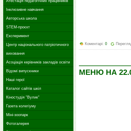
Атестація педагогічних працівників
Інклюзивне навчання
Авторська школа
STEM-проєкт
Експеримент
Коментарі:
0
Перегляд
Центр національного патріотичного
виховання
Асоціація керівників закладів освіти
МЕНЮ НА 22.0
Відомі випускники
Наші герої
Каталог сайтів шкіл
Кіностудія "Вулик"
Газета колегіуму
Міні-зоопарк
Фотогалерея