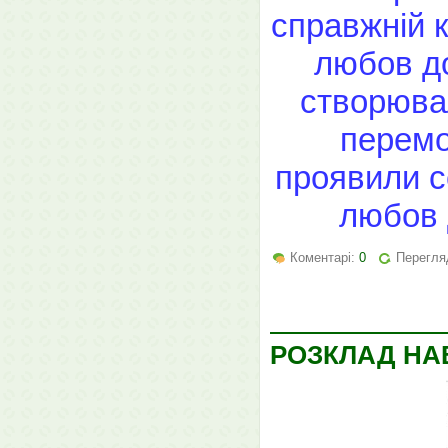
справжній к
любов до
створювал
перемо
проявили с
любов 
Коментарі:
0
Перегляд
РОЗКЛАД НАВ