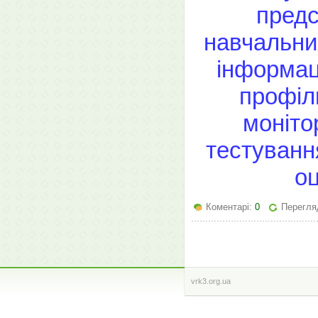
предс
навчальни
інформац
профіл
моніто
тестуванн
оц
Коментарі:
0
Перегляд
vrk3.org.ua