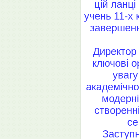
цій ланці
учень 11-х 
завершенн
Директор
ключові о
увагу
академічно
модерні
створенн
се
Заступ