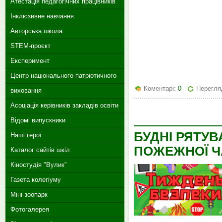
Атестація педагогічних працівників
Інклюзивне навчання
Авторська школа
STEM-проєкт
Експеримент
Центр національного патріотичного
Коментарі:
0
Перегляд
виховання
Асоціація керівників закладів освіти
Відомі випускники
БУДНІ РЯТУВ
Наші герої
ПОЖЕЖНОЇ Ч
Каталог сайтів шкіл
Кіностудія "Вулик"
Газета колегіуму
Міні-зоопарк
Фотогалерея