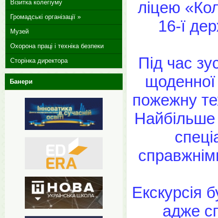
ліцею «Кол
Візитка колегіуму
Громадські організації »
16-ї де
Музей
Охорона праці і техніка безпеки
Під час зу
Сторінка директора
щоденної 
Банери
пожежну те
Найбільше 
спеці
справжнім
Екскурсія б
адже с