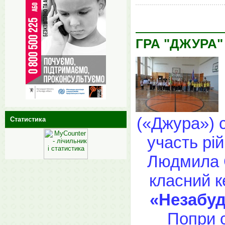
ГРА "ДЖУРА"
(«Джура») с
Статистика
участь рі
Людмила 
класний к
«Незабу
Попри с