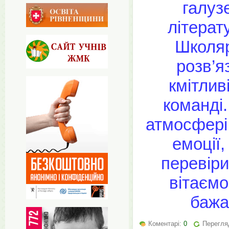
галуз
літерату
Школяр
розв’я
кмітлив
команді.
атмосфері
емоції,
перевіри
вітаємо
бажа
Коментарі:
0
Перегляд