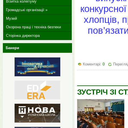
Візитка колегіуму
конкурсної
Громадські організації »
хлопців, п
Музей
Охорона праці і техніка безпеки
пов’язат
Сторінка директора
Банери
Коментарі:
0
Перегляд
ЗУСТРІЧ ЗІ 