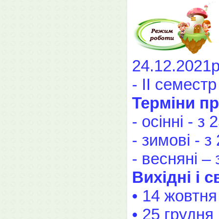
24.12.2021р
- ІІ семест
Терміни пр
- осінні - з
- зимові - з
- весняні –
Вихідні і с
• 14 жовтня
• 25 грудня