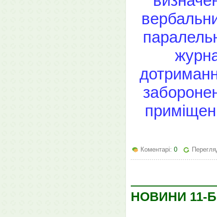
визначен
вербальни
паралельн
журна
дотриманн
заборонен
приміщень
Коментарі:
0
Перегляд
НОВИНИ 11-Б