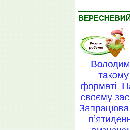
ВЕРЕСНЕВИЙ
Володими
такому
форматі. Н
своєму зас
Запрацювал
пʼятиден