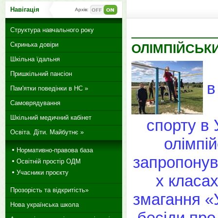
Навігація
Архів:
Структура навчального року
Скринька довіри
ОЛІМПІЙСЬКИ
Шкільна їдальня
Пришкільний пансіон
в
Пам'ятки поведінки в НС »
Самоврядування
Шкільний медичний кабінет
спорту в 
Освіта. Діти. Майбутнє »
олімпій
Нормативно-правова база
запропонува
Освітній простір ОДМ
Учасники проєкту
х класах
Прозорість та відкритість»
змагання «У
Нова українська школа
бесіди про