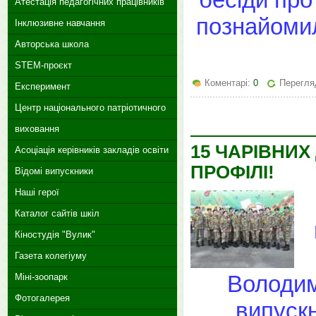
Атестація педагогічних працівників
познайомил
Інклюзивне навчання
Авторська школа
STEM-проєкт
Коментарі:
0
Перегляд
Експеримент
Центр національного патріотичного
виховання
15 ЧАРІВНИХ
Асоціація керівників закладів освіти
ПРОФІЛІ!
Відомі випускники
Наші герої
Каталог сайтів шкіл
Кіностудія "Вулик"
Газета колегіуму
Володим
Міні-зоопарк
Фотогалерея
випуск