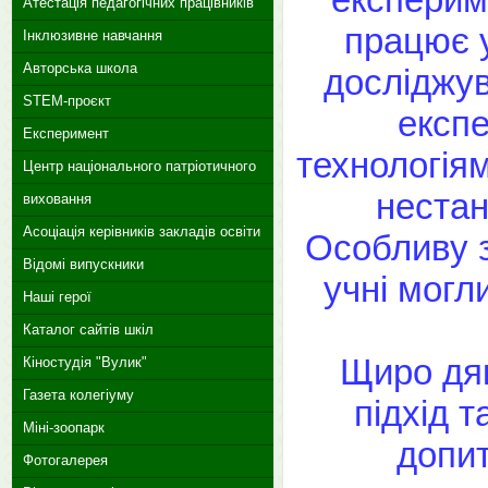
Атестація педагогічних працівників
працює у
Інклюзивне навчання
Авторська школа
досліджув
STEM-проєкт
експ
Експеримент
технологія
Центр національного патріотичного
нестан
виховання
Асоціація керівників закладів освіти
Особливу з
Відомі випускники
учні могл
Наші герої
Каталог сайтів шкіл
Щиро дяк
Кіностудія "Вулик"
Газета колегіуму
підхід т
Міні-зоопарк
допит
Фотогалерея