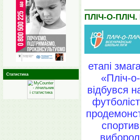
ПЛІЧ-О-ПЛІЧ.
етапі змаг
Статистика
«Пліч-о-
відбувся н
футболіст
продемонст
спортив
виборо