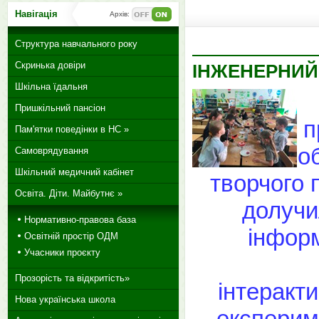
Навігація
Архів:
Структура навчального року
Скринька довіри
ІНЖЕНЕРНИЙ 
Шкільна їдальня
Пришкільний пансіон
п
Пам'ятки поведінки в НС »
о
Самоврядування
Шкільний медичний кабінет
творчого 
Освіта. Діти. Майбутнє »
долучил
Нормативно-правова база
інформ
Освітній простір ОДМ
Учасники проєкту
Прозорість та відкритість»
інтеракти
Нова українська школа
експериме