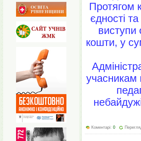
Протягом 
єдності та
виступи 
кошти, у с
Адміністр
учасникам 
педа
небайдужі
Коментарі:
0
Перегляд