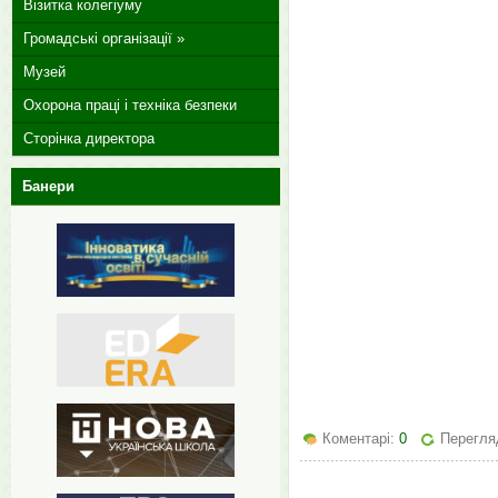
Візитка колегіуму
Громадські організації »
Музей
Охорона праці і техніка безпеки
Сторінка директора
Банери
Коментарі:
0
Перегляд