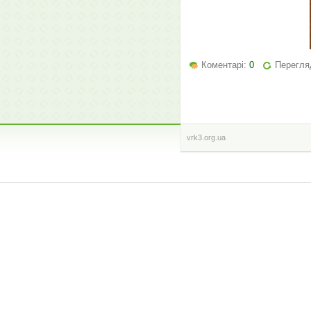
Коментарі:
0
Перегляд
vrk3.org.ua