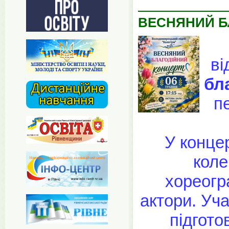
ВЕСНЯНИЙ БЛ
ві
бл
пе
У конце
коле
хореогра
актори. Уч
підгото