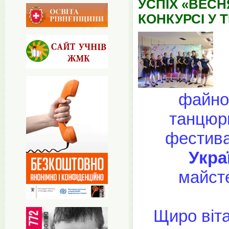
УСПІХ «ВЕС
КОНКУРСІ У 
файног
танцюри
фестива
Укра
майсте
Щиро віта