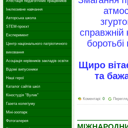
Атестація педагогічних працівників
атмос
Інклюзивне навчання
Авторська школа
згурто
STEM-проєкт
справжній 
Експеримент
боротьбі
Центр національного патріотичного
виховання
Асоціація керівників закладів освіти
Щиро віта
Відомі випускники
та баж
Наші герої
Каталог сайтів шкіл
Кіностудія "Вулик"
Коментарі:
0
Перегляд
Газета колегіуму
Міні-зоопарк
Фотогалерея
МІЖНАРОДНИ