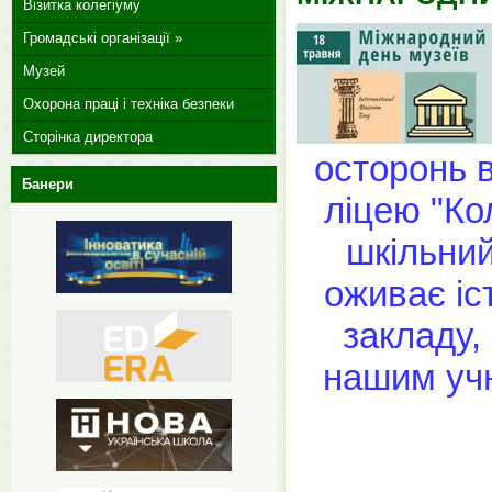
Візитка колегіуму
Громадські організації »
Музей
Охорона праці і техніка безпеки
Сторінка директора
осторонь в
Банери
ліцею "Ко
шкільни
оживає іс
закладу,
нашим учн