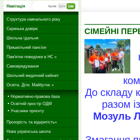
Навігація
Архів:
Структура навчального року
Скринька довіри
СІМЕЙНІ ПЕ
Шкільна їдальня
Пришкільний пансіон
Пам'ятки поведінки в НС »
Самоврядування
Шкільний медичний кабінет
ком
Освіта. Діти. Майбутнє »
До складу 
Нормативно-правова база
разом і
Освітній простір ОДМ
Учасники проєкту
Мозуль 
Прозорість та відкритість»
Нова українська школа
Змагання пр