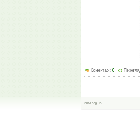
Коментарі:
0
Перегляд
vrk3.org.ua