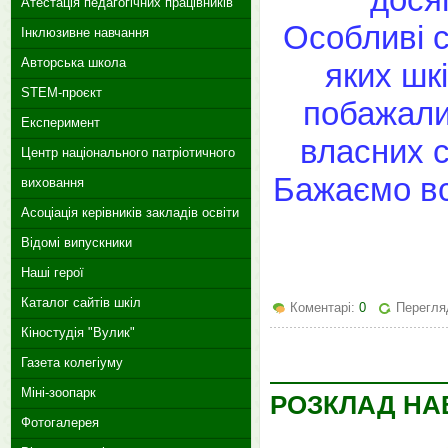
Атестація педагогічних працівників
Особливі с
Інклюзивне навчання
Авторська школа
яких шк
STEM-проєкт
побажали
Експеримент
власних с
Центр національного патріотичного
Бажаємо вс
виховання
Асоціація керівників закладів освіти
Відомі випускники
Наші герої
Каталог сайтів шкіл
Коментарі:
0
Перегляд
Кіностудія "Вулик"
Газета колегіуму
Міні-зоопарк
РОЗКЛАД НАВ
Фотогалерея