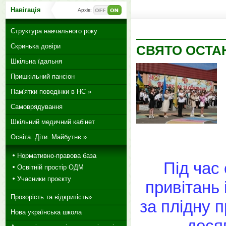
Навігація
Архів:
Структура навчального року
Скринька довіри
СВЯТО ОСТА
Шкільна їдальня
Пришкільний пансіон
Пам'ятки поведінки в НС »
Самоврядування
Шкільний медичний кабінет
Освіта. Діти. Майбутнє »
Нормативно-правова база
Під час
Освітній простір ОДМ
Учасники проєкту
привітань 
Прозорість та відкритість»
за плідну п
Нова українська школа
дося