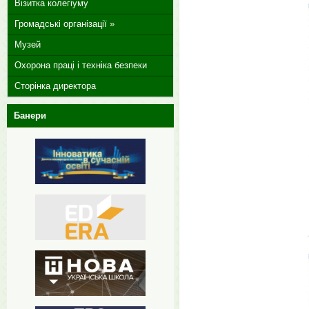
Візитка колегіуму
Громадські організації »
Музей
Охорона праці і техніка безпеки
Сторінка директора
Банери