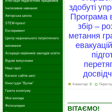
Атестація педагогічних працівників
здобуті уп
Інклюзивне навчання
Програма 
Авторська школа
STEM-проєкт
збір – р
Експеримент
метання гр
Центр національного патріотичного
евакуацій
виховання
підго
Асоціація керівників закладів освіти
Відомі випускники
перетя
Наші герої
досвідч
Каталог сайтів шкіл
Кіностудія "Вулик"
Коментарі:
0
Перегляд
Газета колегіуму
Міні-зоопарк
Фотогалерея
ВІТАЄМО!