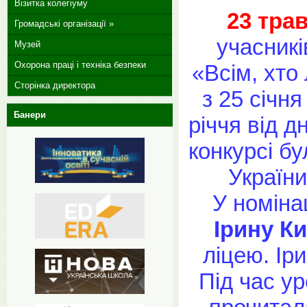
Візитка колегіуму
23 тра
Громадські організації »
учасникі
Музей
Охорона праці і техніка безпеки
«Всім, хто
Сторінка директора
з 25 січня
Банери
річчя від д
конкурсі бу
України
У номіна
Ірину К
ліцею. Ір
Під час у