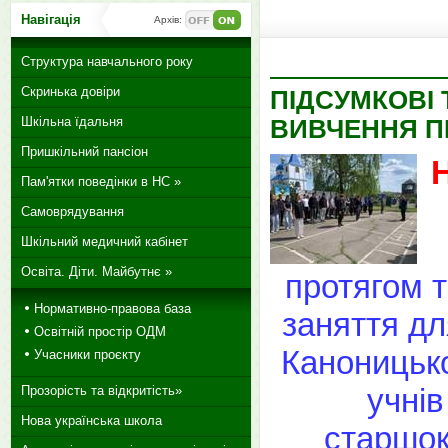
Навігація
Архів:
Структура навчального року
Скринька довіри
ПІДСУМКОВІ 
Шкільна їдальня
ВИВЧЕННЯ П
Пришкільний пансіон
Пам'ятки поведінки в НС »
Самоврядування
Шкільний медичний кабінет
Освіта. Діти. Майбутнє »
протягом т
Нормативно-правова база
заняття дл
Освітній простір ОДМ
Каноницько
Учасники проєкту
учнів
Прозорість та відкритість»
Нова українська школа
старшок