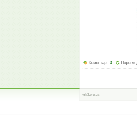
Коментарі:
0
Перегляд
vrk3.org.ua