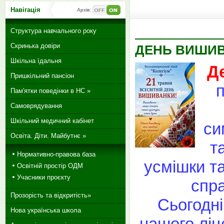
Навігація
Архів:
Структура навчального року
Скринька довіри
ДЕНЬ ВИШИ
Шкільна їдальня
Д
Пришкільний пансіон
Пам'ятки поведінки в НС »
Самоврядування
Шкільний медичний кабінет
си
Освіта. Діти. Майбутнє »
т
Нормативно-правова база
усмішки та
Освітній простір ОДМ
Учасники проєкту
спра
Прозорість та відкритість»
Сьогодні
Нова українська школа
нашого ліц