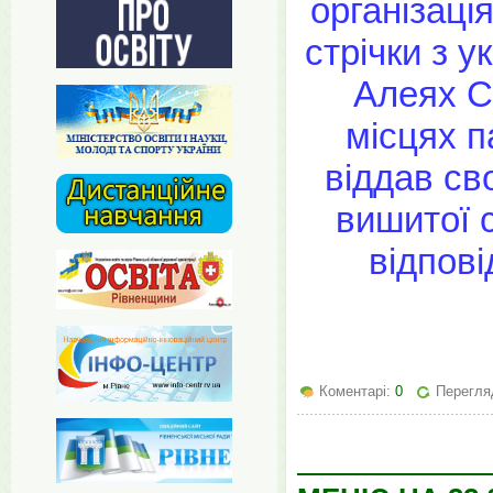
організаці
стрічки з 
Алеях С
місцях п
віддав св
вишитої с
відпові
Коментарі:
0
Перегляд