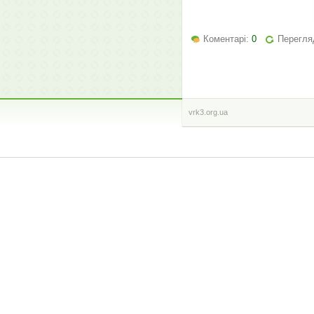
Коментарі:
0
Перегляд
vrk3.org.ua