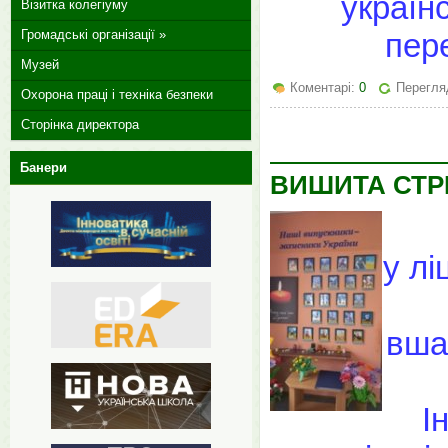
українс
Візитка колегіуму
Громадські організації »
пер
Музей
Коментарі:
0
Перегляд
Охорона праці і техніка безпеки
Сторінка директора
Банери
ВИШИТА СТРІ
у лі
вша
І