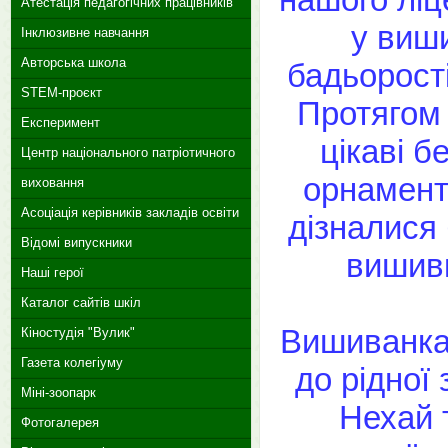
Атестація педагогічних працівників
у виш
Інклюзивне навчання
Авторська школа
бадьорості
STEM-проєкт
Протягом 
Експеримент
цікаві б
Центр національного патріотичного
орнаменті
виховання
Асоціація керівників закладів освіти
дізналися 
Відомі випускники
вишивк
Наші герої
Каталог сайтів шкіл
Вишиванка 
Кіностудія "Вулик"
Газета колегіуму
до рідної 
Міні-зоопарк
Нехай 
Фотогалерея