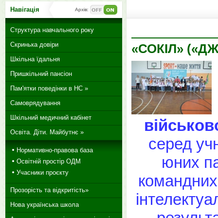
Навігація
Архів:
Структура навчального року
Скринька довіри
«СОКІЛ» («Д
Шкільна їдальня
Пришкільний пансіон
Пам'ятки поведінки в НС »
Самоврядування
Шкільний медичний кабінет
військов
Освіта. Діти. Майбутнє »
серед учн
Нормативно-правова база
юних па
Освітній простір ОДМ
Учасники проєкту
командних 
Прозорість та відкритість»
інтелектуа
Нова українська школа
результ