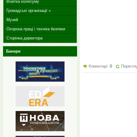
Візитка колегіуму
Громадські організації »
Музей
Охорона праці і техніка безпеки
Сторінка директора
Банери
Коментарі:
0
Перегляд