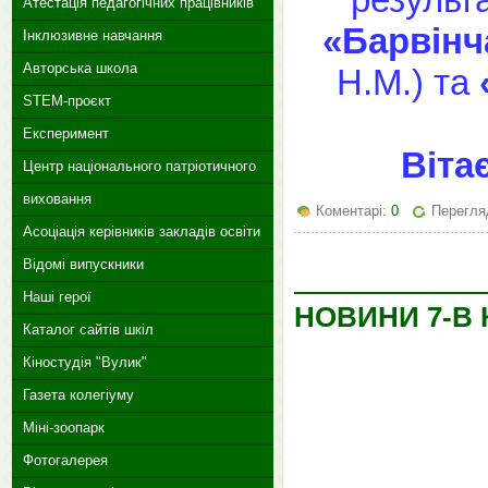
Атестація педагогічних працівників
«Барвінч
Інклюзивне навчання
Авторська школа
Н.М.) та
STEM-проєкт
Експеримент
Віта
Центр національного патріотичного
виховання
Коментарі:
0
Перегляд
Асоціація керівників закладів освіти
Відомі випускники
Наші герої
НОВИНИ 7-В 
Каталог сайтів шкіл
Кіностудія "Вулик"
Газета колегіуму
Міні-зоопарк
Фотогалерея