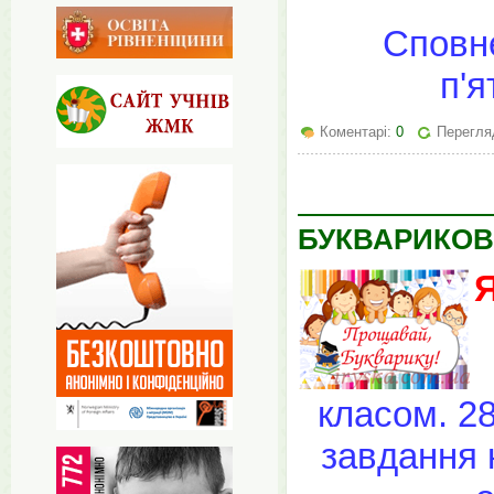
Сповне
п'я
Коментарі:
0
Перегляд
БУКВАРИКОВ
Я
класом. 2
завдання 