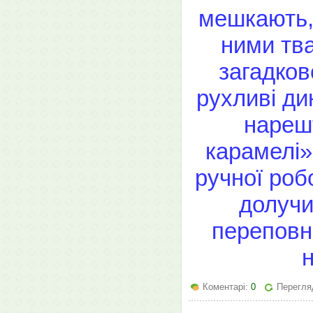
мешкають, 
ними тв
загадков
рухливі дин
нарешт
карамелі»
ручної робо
долучи
переповн
Коментарі:
0
Перегляд