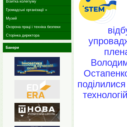
Візитка колегіуму
Громадські організації »
Музей
Охорона праці і техніка безпеки
відб
Сторінка директора
упровадж
Банери
плен
Володим
Остапенко
поділилися
технологі