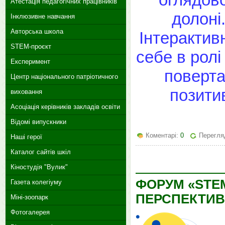
Атестація педагогічних працівників
долоні
Інклюзивне навчання
Авторська школа
Інтерактив
STEM-проєкт
себе в ролі
Експеримент
поверта
Центр національного патріотичного
позитив
виховання
Асоціація керівників закладів освіти
Відомі випускники
Коментарі:
0
Перегляд
Наші герої
Каталог сайтів шкіл
Кіностудія "Вулик"
ФОРУМ «STE
Газета колегіуму
ПЕРСПЕКТИВ
Міні-зоопарк
Фотогалерея