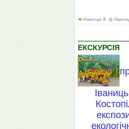
Коментарі:
0
Перегляд
ЕКСКУРСІЯ
п
Іваниць
Костопі
експоз
екологіч