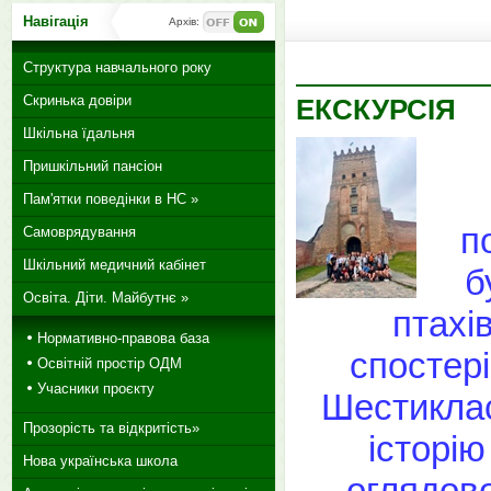
Навігація
Архів:
Структура навчального року
Скринька довіри
ЕКСКУРСІЯ
Шкільна їдальня
Пришкільний пансіон
Пам'ятки поведінки в НС »
п
Самоврядування
Шкільний медичний кабінет
б
Освіта. Діти. Майбутнє »
птахі
Нормативно-правова база
спостер
Освітній простір ОДМ
Учасники проєкту
Шестиклас
Прозорість та відкритість»
історію
Нова українська школа
оглядово